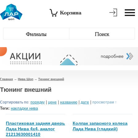
Корзина
Филиалы
Поиск
Главная
→
Нива Шоп
→
Тюнинг внешний
Тюнинг внешний
|
|
|
|
Сортировать по:
порядку
цене
названию
дате
просмотрам ↑
Теги:
накладки нива
Пластиковая задняя дверь
Колпак запасного колеса
Лада Нива 4х4, аналог
Лада Нива (гладкий)
21213630001410