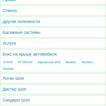
Стекло
другие полезности
Багажные системы
Услуги
Бокс на крышу автомобиля
YUAGO
,
PT GROUP
,
Евродеталь (ED)
,
MaxBox
,
ТюнАвто
,
ArmAuto
Логан Шоп
Дастер Шоп
Сандеро Шоп