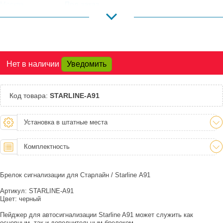
Москва,
Под заказ
Коровинское
Шоссе:
Москва, Южный
Под заказ
Порт:
Великий Новгород:
Под заказ
Нет в наличии
Уведомить
Краснодар:
Под заказ
Нальчик:
Под заказ
Самара:
Под заказ
Код товара:
STARLINE-A91
Тверь:
Под заказ
Тюмень:
Под заказ
Установка в штатные места
Челябинск:
Под заказ
Комплектность
Брелок сигнализации для Старлайн / Starline А91
Артикул: STARLINE-A91
Цвет: черный
Пейджер для автосигнализации Starline A91 может служить как
основным, так и дополнительным брелоком.