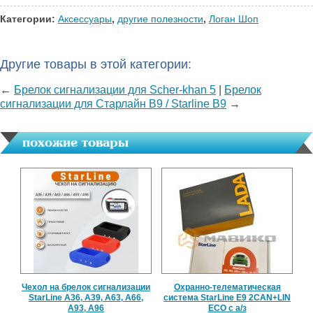
Категории:
Аксессуары
,
другие полезности
,
Логан Шоп
Другие товары в этой категории:
←
Брелок сигнализации для Scher-khan 5
|
Брелок
сигнализации для Старлайн B9 / Starline В9
→
похожие товары
Чехол на брелок сигнализации
Охранно-телематическая
StarLine A36, A39, A63, A66,
система StarLine E9 2CAN+LIN
A93, A96
ECO с а/з