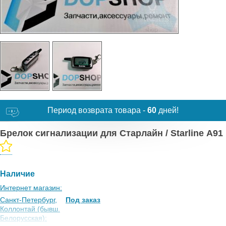
Период возврата товара -
60
дней!
Брелок сигнализации для Старлайн / Starline А91
Наличие
Интернет магазин:
Санкт-Петербург,
Под заказ
Коллонтай (бывш.
Белорусская):