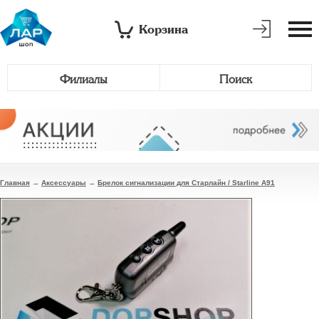
Корзина
Филиалы
Поиск
Главная
→
Аксессуары
→
Брелок сигнализации для Старлайн / Starline А91