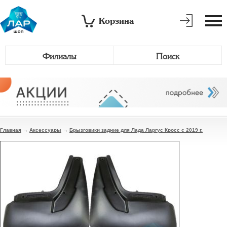
Корзина
Филиалы
Поиск
Главная
→
Аксессуары
→
Брызговики задние для Лада Ларгус Кросс с 2019 г.