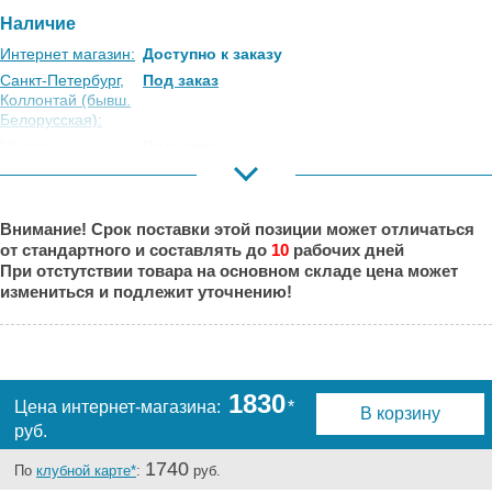
Наличие
Интернет магазин:
Доступно к заказу
Санкт-Петербург,
Под заказ
Коллонтай (бывш.
Белорусская):
Москва,
Под заказ
Коровинское
Шоссе:
Москва, Южный
Есть
Внимание! Срок поставки этой позиции может отличаться
Порт:
от стандартного и составлять до
10
рабочих дней
Великий Новгород:
Под заказ
При отстутствии товара на основном складе цена может
Краснодар:
Под заказ
измениться и подлежит уточнению!
Нальчик:
Под заказ
Самара:
Есть
Тверь:
Под заказ
Тюмень:
Под заказ
1830
Цена интернет-магазина:
*
В корзину
Челябинск:
Есть
руб.
1740
По
клубной карте*
:
руб.