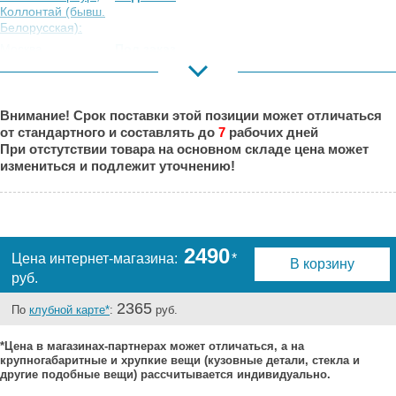
Коллонтай (бывш.
Белорусская):
Москва,
Под заказ
Коровинское
Шоссе:
Москва, Южный
Под заказ
Внимание! Срок поставки этой позиции может отличаться
Порт:
от стандартного и составлять до
7
рабочих дней
Великий Новгород:
Под заказ
При отстутствии товара на основном складе цена может
Краснодар:
Под заказ
измениться и подлежит уточнению!
Нальчик:
Под заказ
Самара:
Под заказ
Тверь:
Под заказ
Тюмень:
Под заказ
2490
Цена интернет-магазина:
*
В корзину
Челябинск:
Под заказ
руб.
2365
По
клубной карте*
:
руб.
*Цена в магазинах-партнерах может отличаться, а на
крупногабаритные и хрупкие вещи (кузовные детали, стекла и
другие подобные вещи) рассчитывается индивидуально.