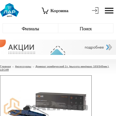
Корзина
Филиалы
Поиск
Главная
→
Аксессуары
→
Домкрат ромбический 1т. (высота мин/макс 103/345мм.),
LECAR