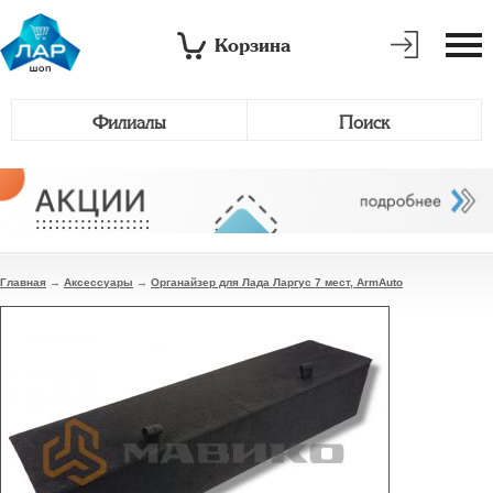
Корзина
Филиалы
Поиск
Главная
→
Аксессуары
→
Органайзер для Лада Ларгус 7 мест, ArmAuto