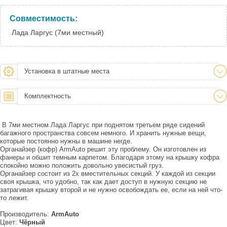
Тюмень:
Под заказ
Челябинск:
Под заказ
Совместимость:
Лада Ларгус (7ми местный)
Установка в штатные места
Комплектность
В 7ми местном Лада Ларгус при поднятом третьем ряде сидений
багажного пространства совсем немного. И хранить нужные вещи,
которые постоянно нужны в машине негде.
Органайзер (кофр) ArmAuto решит эту проблему. Он изготовлен из
фанеры и обшит темным карпетом. Благодаря этому на крышку кофра
спокойно можно положить довольно увесистый груз.
Органайзер состоит из 2х вместительных секций. У каждой из секции
своя крышка, что удобно, так как дает доступ в нужную секцию не
затрагивая крышку второй и не нужно освобождать ее, если на ней что-
то лежит.
Производитель:
ArmAuto
Цвет:
Чёрный