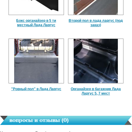
Бокс органайзер в 5 ти
Второй пол в лада ларгус (под
местный Лада Ларгус
заказ)
"Ровный пол" в Лада Ларгус
Органайзер в багажник Лада
Ларгус 5, 7 мест
вопросы и отзывы (
0
)