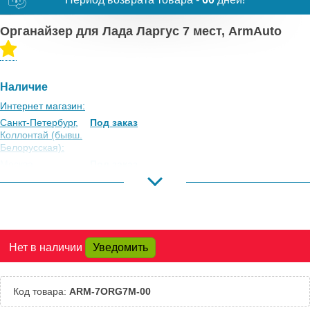
Органайзер для Лада Ларгус 7 мест, ArmAuto
Наличие
Интернет магазин:
Санкт-Петербург,
Под заказ
Коллонтай (бывш.
Белорусская):
Москва,
Под заказ
Коровинское
Шоссе:
Москва, Южный
Под заказ
Порт:
Великий Новгород:
Под заказ
Нет в наличии
Уведомить
Краснодар:
Под заказ
Нальчик:
Под заказ
Самара:
Под заказ
Код товара:
ARM-7ORG7M-00
Тверь:
Под заказ