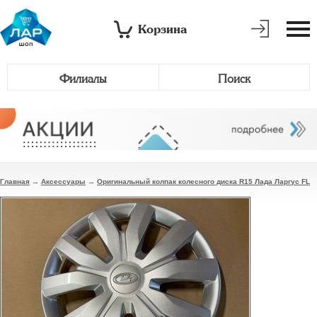
Корзина
Филиалы
Поиск
Главная
→
Аксессуары
→
Оригинальный колпак колесного диска R15 Лада Ларгус FL