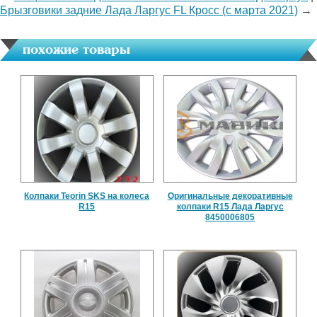
Брызговики задние Лада Ларгус FL Кросс (с марта 2021)
→
похожие товары
Колпаки Teorin SKS на колеса
Оригинальные декоративные
R15
колпаки R15 Лада Ларгус
8450006805