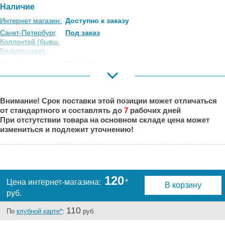
Наличие
Интернет магазин:
Доступно к заказу
Санкт-Петербург,
Под заказ
Коллонтай (бывш.
Белорусская):
Москва,
Под заказ
Коровинское
Шоссе:
Москва, Южный
Есть
Внимание! Срок поставки этой позиции может отличаться
Порт:
от стандартного и составлять до
7
рабочих дней
Великий Новгород:
Под заказ
При отстутствии товара на основном складе цена может
Краснодар:
Под заказ
измениться и подлежит уточнению!
Нальчик:
Под заказ
Самара:
Под заказ
Тверь:
Под заказ
Тюмень:
Под заказ
120
Цена интернет-магазина:
*
В корзину
Челябинск:
Есть
руб.
110
По
клубной карте*
:
руб.