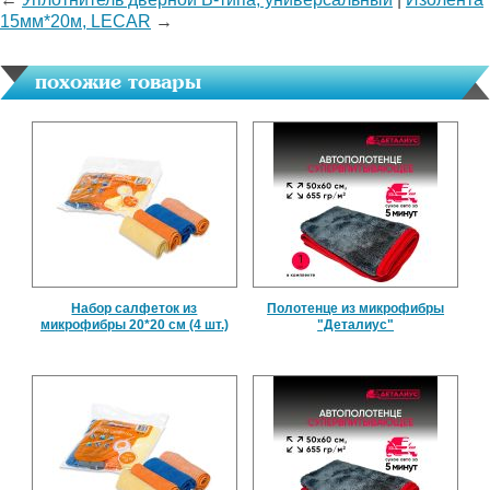
15мм*20м, LECAR
→
похожие товары
Набор салфеток из
Полотенце из микрофибры
микрофибры 20*20 см (4 шт.)
"Деталиус"