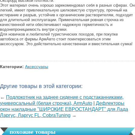
Оксфорд высокой плотности.
Этот материал очень хорошо зарекомендовал себя в разных сферах. Он
легкий, имеет привлекательную шелковистую структуру, прочный на
истирание и разрыв, устойчив к органическим растворителям, подходит
для длительной эксплуатации. Примечательная ровная строчка из
качественной нити обеспечивают надежную герметичность и
водонепроницаемость внутри сумки.
Для новичков и любителей туристических походов, при покупке
автобокса от фирмы АрмАвто стоит поинтересоваться этим
аксессуаром. Это действительно качественная и вместительная сумка!
Категории:
Аксессуары
Другие товары в этой категории:
←
Подлокотник на заднее сидение с подстаканниками,
универсальный (белая строчка), ArmAuto
|
Дефлекторы
окон накладные "ШИРОКИЕ ЕВРОСТАНДАРТ" для Лада
Ларгус, Ларгус FL, CobraTuning
→
похожие товары