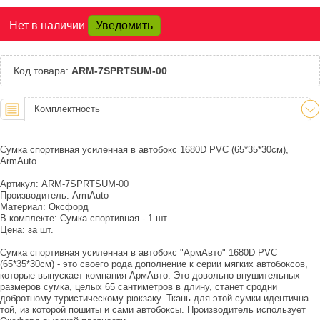
Великий Новгород:
Под заказ
Нет в наличии
Уведомить
Краснодар:
Под заказ
Нальчик:
Под заказ
Самара:
Под заказ
Код товара:
ARM-7SPRTSUM-00
Тверь:
Под заказ
Тюмень:
Под заказ
Комплектность
Челябинск:
Под заказ
Сумка спортивная усиленная в автобокс 1680D PVC (65*35*30см),
ArmAuto
Артикул: ARM-7SPRTSUM-00
Производитель: ArmAuto
Материал: Оксфорд
В комплекте: Сумка спортивная - 1 шт.
Цена: за шт.
Сумка спортивная усиленная в автобокс "АрмАвто" 1680D PVC
(65*35*30см) - это своего рода дополнение к серии мягких автобоксов,
которые выпускает компания АрмАвто. Это довольно внушительных
размеров сумка, целых 65 сантиметров в длину, станет сродни
добротному туристическому рюкзаку. Ткань для этой сумки идентична
той, из которой пошиты и сами автобоксы. Производитель использует