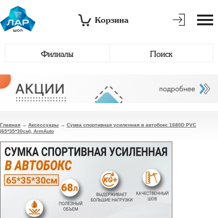
Корзина
Филиалы
Поиск
Главная
→
Аксессуары
→
Сумка спортивная усиленная в автобокс 1680D PVC
(65*35*30см), ArmAuto