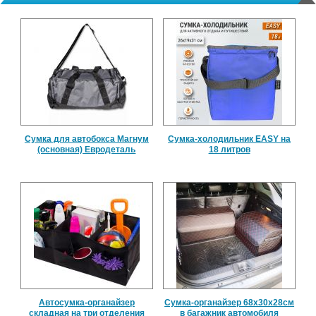
Сумка для автобокса Магнум
Сумка-холодильник EASY на
(основная) Евродеталь
18 литров
Автосумка-органайзер
Сумка-органайзер 68х30х28см
складная на три отделения
в багажник автомобиля