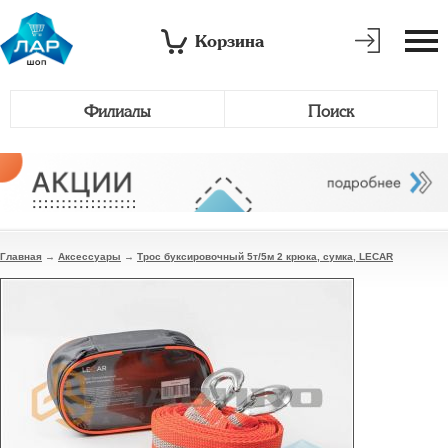
Корзина
Филиалы
Поиск
Главная
→
Аксессуары
→
Трос буксировочный 5т/5м 2 крюка, сумка, LECAR