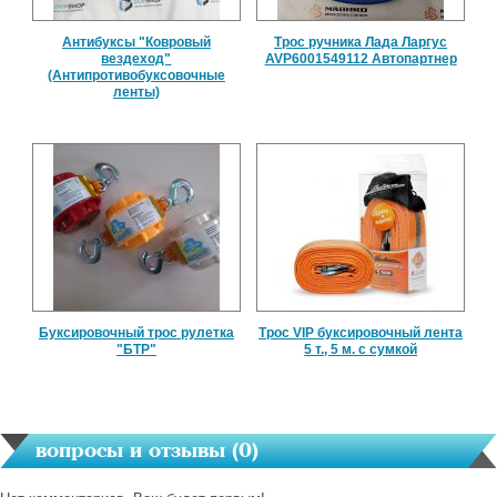
Антибуксы "Ковровый
Трос ручника Лада Ларгус
вездеход"
AVP6001549112 Автопартнер
(Антипротивобуксовочные
ленты)
Буксировочный трос рулетка
Трос VIP буксировочный лента
"БТР"
5 т., 5 м. с сумкой
вопросы и отзывы (
0
)