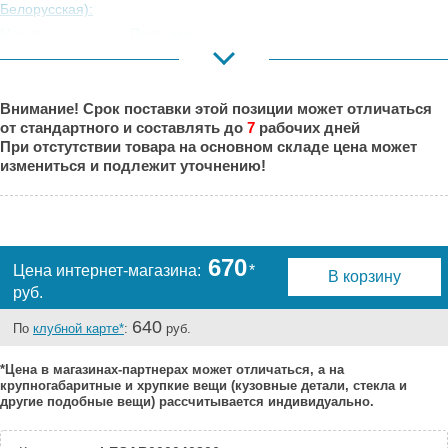
Белорусская):
Москва,
Под заказ
Коровинское
Шоссе:
Москва, Южный
Под заказ
Внимание! Срок поставки этой позиции может отличаться
Порт:
от стандартного и составлять до
7
рабочих дней
Великий Новгород:
Под заказ
При отстутствии товара на основном складе цена может
Краснодар:
Под заказ
измениться и подлежит уточнению!
Нальчик:
Есть
Самара:
Под заказ
Тверь:
Под заказ
Тюмень:
Под заказ
670
Цена интернет-магазина:
*
В корзину
Челябинск:
Под заказ
руб.
640
По
клубной карте*
:
руб.
*Цена в магазинах-партнерах может отличаться, а на
крупногабаритные и хрупкие вещи (кузовные детали, стекла и
другие подобные вещи) рассчитывается индивидуально.