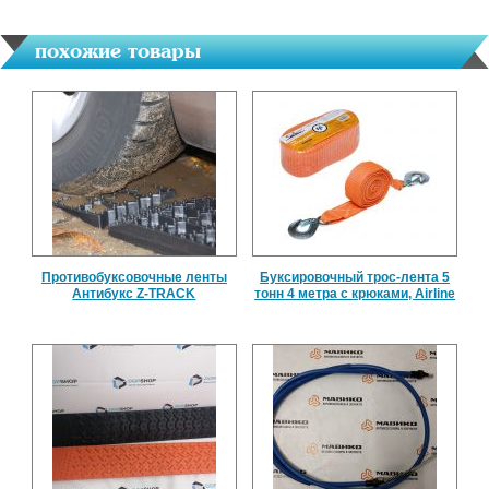
похожие товары
Противобуксовочные ленты
Буксировочный трос-лента 5
Антибукс Z-TRACK
тонн 4 метра с крюками, Airline