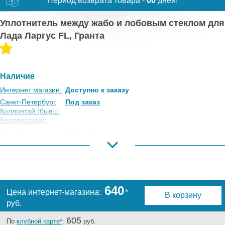
Период возврата товара -
60
дней!
Уплотнитель между жабо и лобовым стеклом для
Лада Ларгус FL, Гранта
Наличие
Интернет магазин:
Доступно к заказу
Санкт-Петербург,
Под заказ
Коллонтай (бывш.
Белорусская):
Москва,
Под заказ
Коровинское
Шоссе:
Москва, Южный
Под заказ
Порт:
Великий Новгород:
Под заказ
640
Цена интернет-магазина:
*
В корзину
Краснодар:
Есть
руб.
Нальчик:
Под заказ
Самара:
Под заказ
605
По
клубной карте*
:
руб.