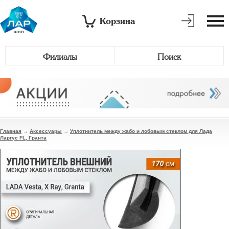
Корзина
Филиалы
Поиск
Главная
→
Аксессуары
→
Уплотнитель между жабо и лобовым стеклом для Лада
Ларгус FL, Гранта