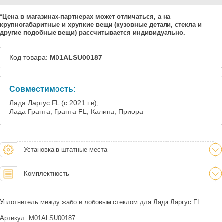
Тверь:
Есть
*Цена в магазинах-партнерах может отличаться, а на
Тюмень:
Есть
крупногабаритные и хрупкие вещи (кузовные детали, стекла и
Челябинск:
Под заказ
другие подобные вещи) рассчитывается индивидуально.
Код товара:
M01ALSU00187
Совместимость:
Лада Ларгус FL (с 2021 г.в),
Лада Гранта, Гранта FL, Калина, Приора
Установка в штатные места
Комплектность
Уплотнитель между жабо и лобовым стеклом для Лада Ларгус FL
Артикул: M01ALSU00187