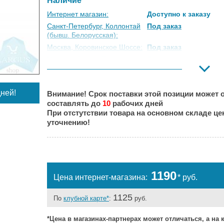
Наличие
Интернет магазин:
Доступно к заказу
Санкт-Петербург, Коллонтай
Под заказ
(бывш. Белорусская):
Москва, Коровинское Шоссе:
Под заказ
Москва, Южный Порт:
Есть
Великий Новгород:
Под заказ
Краснодар:
Под заказ
ней!
Внимание! Срок поставки этой позиции может о
Нальчик:
Под заказ
составлять до
10
рабочих дней
Самара:
Под заказ
При отстутствии товара на основном складе ц
Тверь:
Под заказ
уточнению!
Тюмень:
Под заказ
Челябинск:
Есть
1190
Цена интернет-магазина:
* руб.
1125
По
клубной карте*
:
руб.
*Цена в магазинах-партнерах может отличаться, а на