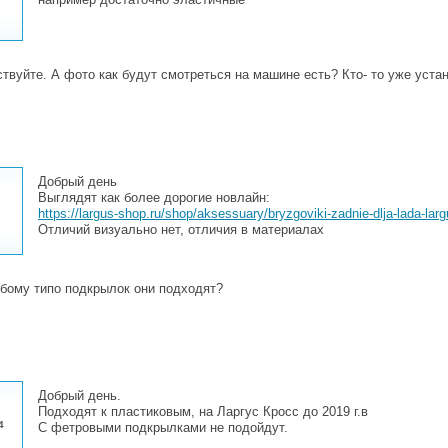
твуйте. А фото как будут смотреться на машине есть? Кто- то уже уста
Добрый день
Выглядят как более дорогие новлайн:
https://largus-shop.ru/shop/aksessuary/bryzgoviki-zadnie-dlja-lada-lar
Отличий визуально нет, отличия в материалах
бому типо подкрылок они подходят?
Добрый день.
Подходят к пластиковым, на Ларгус Кросс до 2019 г.в
4
С фетровыми подкрылками не подойдут.