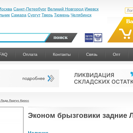
Москва
Санкт-Петербург
Великий Новгород
Ижевск
льчик
Самара
Сургут
Тверь
Тюмень
Челябинск
Ва
FAQ
Оплата
Контакты
Связь
Опт
 Лада Ларгус Кросс
Эконом брызговики задние Л