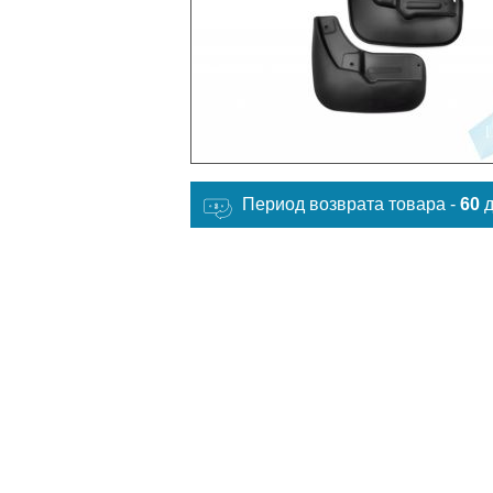
Период возврата товара -
60
д