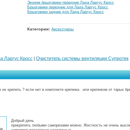
Эконом брызговики передние Лада Ларгус Кросс
Брызговики передние для Лада Ларгус Кросс
Брызговики задние для Лада Ларгус Кросс
Категории:
Аксессуары
а Ларгус Кросс
|
Очиститель системы вентиляции Супротек
 их крепить ? если нет в комплекте крепежа . или крепежом от тарых бры
Добрый день
прикрепить любыми саморезами можно. Жесткость не очень высок
56
например достаточно эластичные