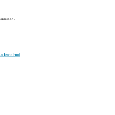
навливал?
gus-kross.html