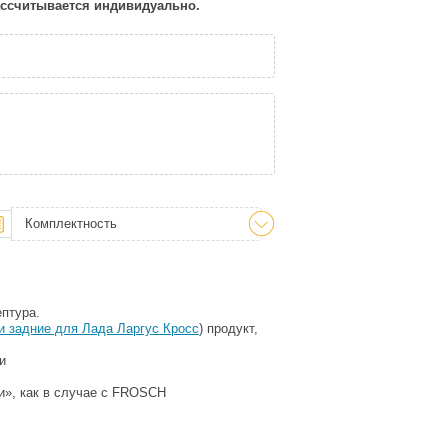
рассчитывается индивидуально.
Комплектность
птура.
и задние для Лада Ларгус Кросс
) продукт,
и
и», как в случае с FROSCH