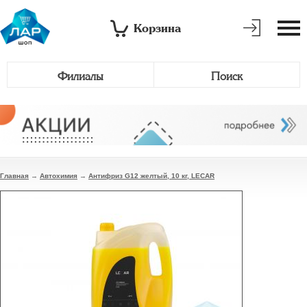
Корзина
Филиалы
Поиск
Главная
→
Автохимия
→
Антифриз G12 желтый, 10 кг, LECAR