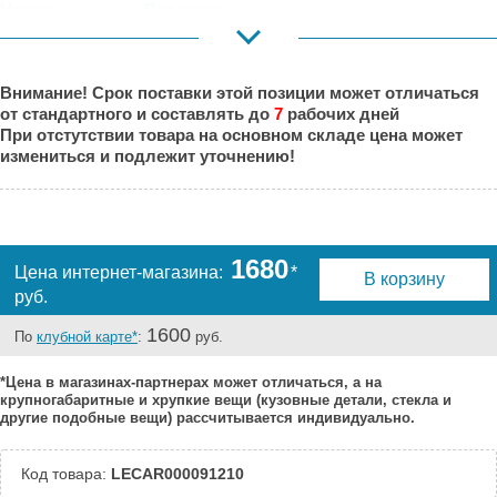
Москва,
Под заказ
Коровинское
Шоссе:
Москва, Южный
Под заказ
Внимание! Срок поставки этой позиции может отличаться
Порт:
от стандартного и составлять до
7
рабочих дней
Великий Новгород:
Под заказ
При отстутствии товара на основном складе цена может
Краснодар:
Под заказ
измениться и подлежит уточнению!
Нальчик:
Под заказ
Самара:
Под заказ
Тверь:
Под заказ
Тюмень:
Под заказ
1680
Цена интернет-магазина:
*
В корзину
Челябинск:
Под заказ
руб.
1600
По
клубной карте*
:
руб.
*Цена в магазинах-партнерах может отличаться, а на
крупногабаритные и хрупкие вещи (кузовные детали, стекла и
другие подобные вещи) рассчитывается индивидуально.
Код товара:
LECAR000091210