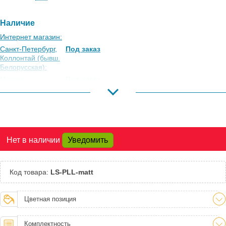
Наличие
Интернет магазин:
Санкт-Петербург,
Под заказ
Коллонтай (бывш.
Белорусская):
Москва,
Под заказ
Коровинское
Шоссе:
Москва, Южный
Под заказ
Порт:
Великий Новгород:
Под заказ
Нет в наличии
Уведомить
Краснодар:
Есть
Нальчик:
Под заказ
Самара:
Под заказ
Код товара:
LS-PLL-matt
Тверь:
Под заказ
Тюмень:
Под заказ
Цветная позиция
Челябинск:
Под заказ
Комплектность