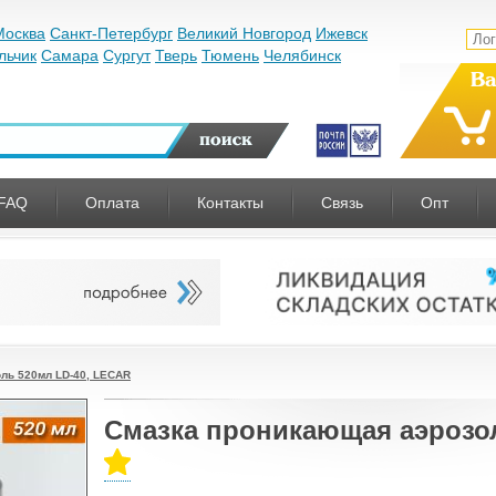
Москва
Санкт-Петербург
Великий Новгород
Ижевск
льчик
Самара
Сургут
Тверь
Тюмень
Челябинск
Ва
FAQ
Оплата
Контакты
Связь
Опт
ль 520мл LD-40, LECAR
Смазка проникающая аэрозол