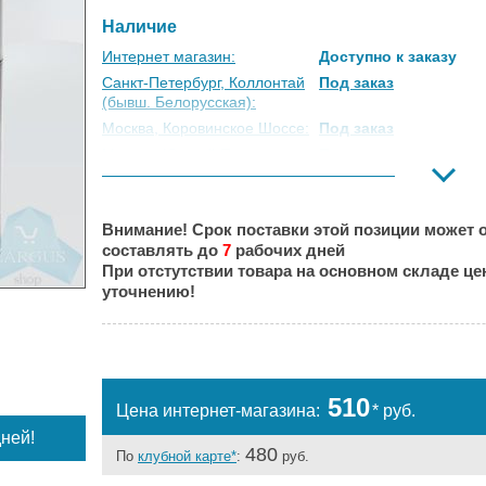
Наличие
Интернет магазин:
Доступно к заказу
Санкт-Петербург, Коллонтай
Под заказ
(бывш. Белорусская):
Москва, Коровинское Шоссе:
Под заказ
Москва, Южный Порт:
Под заказ
Великий Новгород:
Под заказ
Краснодар:
Под заказ
Внимание! Срок поставки этой позиции может о
Нальчик:
Под заказ
составлять до
7
рабочих дней
Самара:
Под заказ
При отстутствии товара на основном складе ц
Тверь:
Под заказ
уточнению!
Тюмень:
Под заказ
Челябинск:
Под заказ
510
Цена интернет-магазина:
* руб.
ней!
480
По
клубной карте*
:
руб.