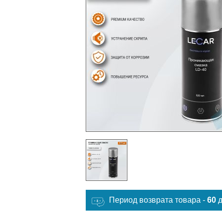
Период возврата товара -
60
д