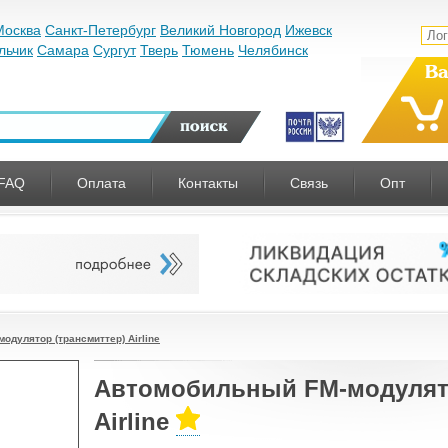
Москва
Санкт-Петербург
Великий Новгород
Ижевск
льчик
Самара
Сургут
Тверь
Тюмень
Челябинск
Ва
FAQ
Оплата
Контакты
Связь
Опт
одулятор (трансмиттер) Airline
Автомобильный FM-модулято
Airline