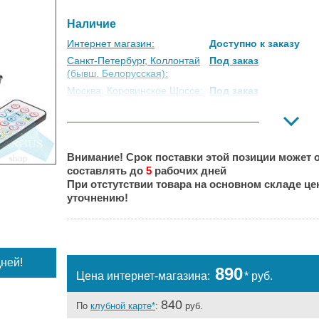
Наличие
Интернет магазин:
Доступно к заказу
Санкт-Петербург, Коллонтай
Под заказ
(бывш. Белорусская):
Москва, Коровинское Шоссе:
Под заказ
Москва, Южный Порт:
Под заказ
Великий Новгород:
Под заказ
Краснодар:
Под заказ
Внимание! Срок поставки этой позиции может о
Нальчик:
Под заказ
составлять до
5
рабочих дней
Самара:
Под заказ
При отстутствии товара на основном складе ц
Тверь:
Под заказ
уточнению!
Тюмень:
Под заказ
Челябинск:
Под заказ
ней!
890
Цена интернет-магазина:
* руб.
840
По
клубной карте*
:
руб.