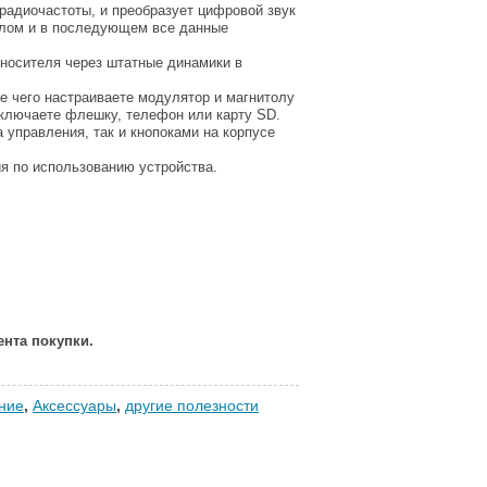
адиочастоты, и преобразует цифровой звук
алом и в последующем все данные
носителя через штатные динамики в
 чего настраиваете модулятор и магнитолу
одключаете флешку, телефон или карту SD.
правления, так и кнопоками на корпусе
 по использованию устройства.
ента покупки.
ние
,
Аксессуары
,
другие полезности