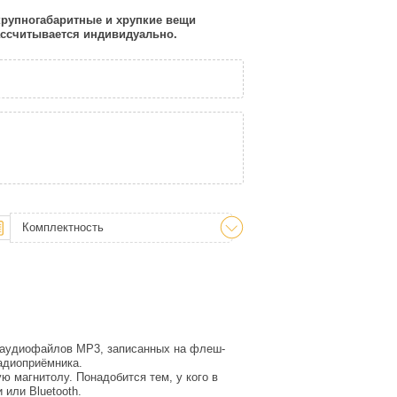
 крупногабаритные и хрупкие вещи
рассчитывается индивидуально.
Комплектность
аудиофайлов МР3, записанных на флеш-
адиоприёмника.
 магнитолу. Понадобится тем, у кого в
 или Bluetooth.