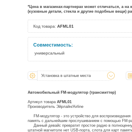
*Цена в магазинах-партнерах может отличаться, а на
(кузовные детали, стекла и другие подобные вещи) 
Код товара:
AFML01
Совместимость:
универсальный
Установка в штатные места
Автомобильный FM-модулятор (трансмиттер)
Артикул товара
AFML01
Производитель Эйрлайн/Airline
FM-модулятор - это устройство для воспроизведения 
память с дальнейшим прослушиванием с помощью FM-р
Данный девайс превратит простое радио в полноценную
штатной магнитоле нет USB-порта, слота для карт памяти