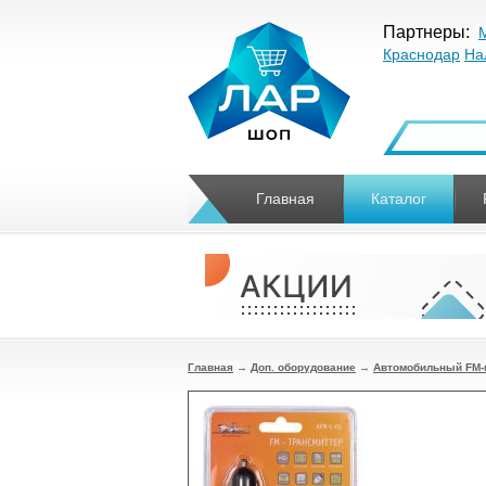
Партнеры:
Краснодар
На
Главная
Каталог
Главная
→
Доп. оборудование
→
Автомобильный FM-м