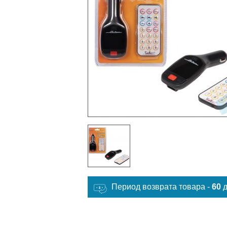
Период возврата товара -
60
д