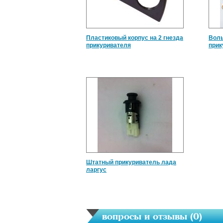
Пластиковый корпус на 2 гнезда
Воль
прикуривателя
прик
Штатный прикуриватель лада
ларгус
вопросы и отзывы (
0
)