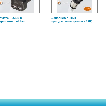
тметр + 2USB в
Дополнительный
уриватель, Airline
прикуриватель (розетка 12В)