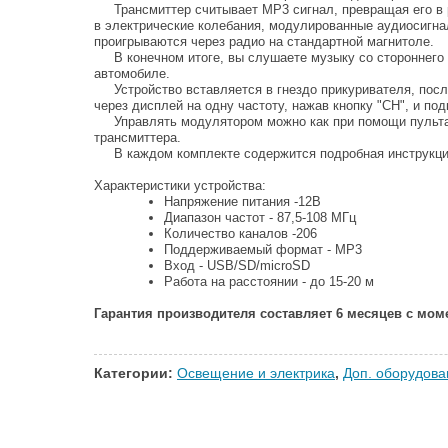
Трансмиттер считывает MP3 сигнал, превращая его в р
в электрические колебания, модулированные аудиосигн
проигрываются через радио на стандартной магнитоле.
В конечном итоге, вы слушаете музыку со стороннего 
автомобиле.
Устройство вставляется в гнездо прикуривателя, после
через дисплей на одну частоту, нажав кнопку "CH", и п
Управлять модулятором можно как при помощи пульта у
трансмиттера.
В каждом комплекте содержится подробная инструкция
Характеристики устройства:
Напряжение питания -12В
Диапазон частот - 87,5-108 МГц
Количество каналов -206
Поддерживаемый формат - MP3
Вход - USB/SD/microSD
Работа на расстоянии - до 15-20 м
Гарантия производителя составляет 6 месяцев с мом
Категории:
Освещение и электрика
,
Доп. оборудова