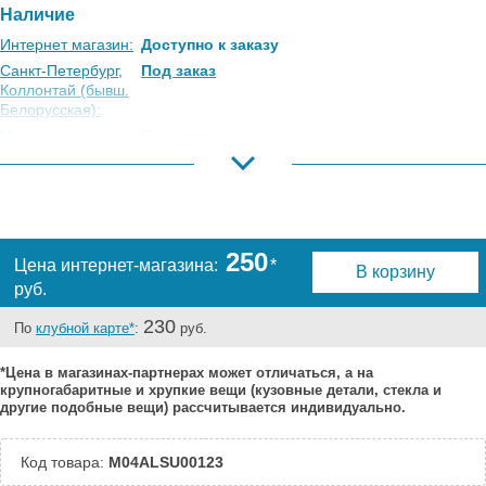
Наличие
Интернет магазин:
Доступно к заказу
Санкт-Петербург,
Под заказ
Коллонтай (бывш.
Белорусская):
Москва,
Под заказ
Коровинское
Шоссе:
Москва, Южный
Под заказ
Порт:
Великий Новгород:
Под заказ
250
Цена интернет-магазина:
*
В корзину
Краснодар:
Под заказ
руб.
Нальчик:
Под заказ
Самара:
Есть
230
По
клубной карте*
:
руб.
Тверь:
Под заказ
*Цена в магазинах-партнерах может отличаться, а на
Тюмень:
Под заказ
крупногабаритные и хрупкие вещи (кузовные детали, стекла и
Челябинск:
Под заказ
другие подобные вещи) рассчитывается индивидуально.
Код товара:
M04ALSU00123