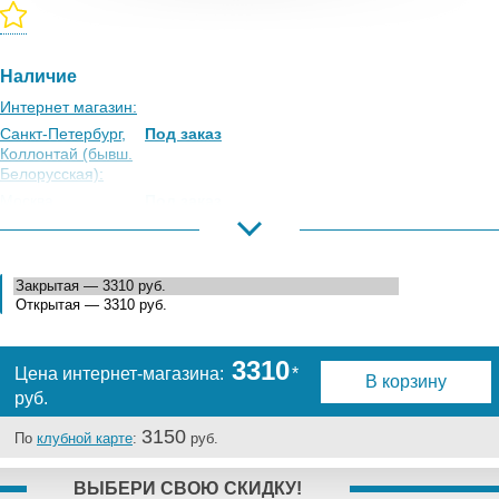
Наличие
Интернет магазин:
Санкт-Петербург,
Под заказ
Коллонтай (бывш.
Белорусская):
Москва,
Под заказ
Коровинское
Шоссе:
Москва, Южный
Под заказ
Порт:
Великий Новгород:
Под заказ
Краснодар:
Под заказ
3310
Нальчик:
Под заказ
Цена интернет-магазина:
*
В корзину
Самара:
Под заказ
руб.
Тверь:
Под заказ
3150
По
клубной карте
:
руб.
Тюмень:
Под заказ
Челябинск:
Под заказ
ВЫБЕРИ СВОЮ СКИДКУ!