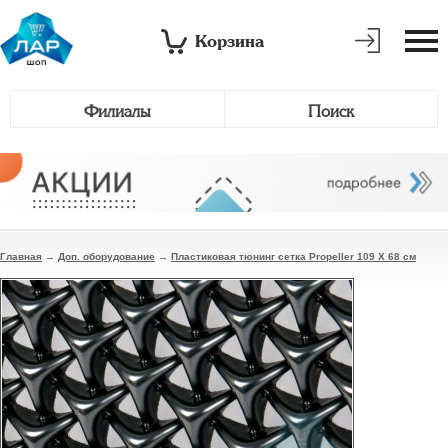
Корзина
Филиалы
Поиск
Главная
→
Доп. оборудование
→
Пластиковая тюнинг сетка Propeller 109 X 68 см