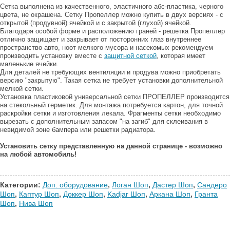
Сетка выполнена из качественного, эластичного абс-пластика, черного
цвета, не окрашена. Cетку Пропеллер можно купить в двух версиях - с
открытой (продувной) ячейкой и с закрытой (глухой) ячейкой.
Благодаря особой форме и расположению граней - решетка Пропеллер
отлично защищает и закрывает от посторонних глаз внутреннее
пространство авто, ноот мелкого мусора и насекомых рекомендуем
производить установку вместе с
защитной сеткой
, которая имеет
маленькие ячейки.
Для деталей не требующих вентиляции и продува можно приобретать
версию "закрытую". Такая сетка не требует установки дополнительной
мелкой сетки.
Установка пластиковой универсальной сетки ПРОПЕЛЛЕР производится
на стекольный герметик. Для монтажа потребуется картон, для точной
раскройки сетки и изготовления лекала. Фрагменты сетки необходимо
вырезать с дополнительным запасом "на загиб" для склеивания в
невидимой зоне бампера или решетки радиатора.
Установить сетку представленную на данной странице - возможно
на любой автомобиль!
Категории:
Доп. оборудование
,
Логан Шоп
,
Дастер Шоп
,
Сандеро
Шоп
,
Каптур Шоп
,
Доккер Шоп
,
Kadjar Шоп
,
Аркана Шоп
,
Гранта
Шоп
,
Нива Шоп