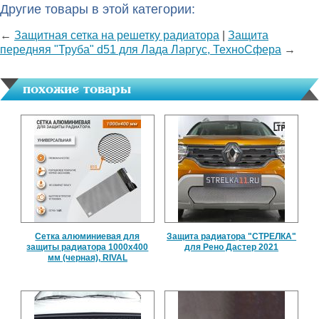
Другие товары в этой категории:
←
Защитная сетка на решетку радиатора
|
Защита
передняя "Труба" d51 для Лада Ларгус, ТехноСфера
→
похожие товары
Сетка алюминиевая для
Защита радиатора "СТРЕЛКА"
защиты радиатора 1000х400
для Рено Дастер 2021
мм (черная), RIVAL