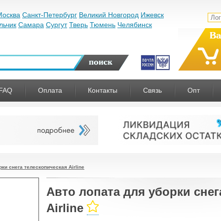
Москва
Санкт-Петербург
Великий Новгород
Ижевск
льчик
Самара
Сургут
Тверь
Тюмень
Челябинск
Ва
FAQ
Оплата
Контакты
Связь
Опт
рки снега телескопическая Airline
Авто лопата для уборки снег
Airline