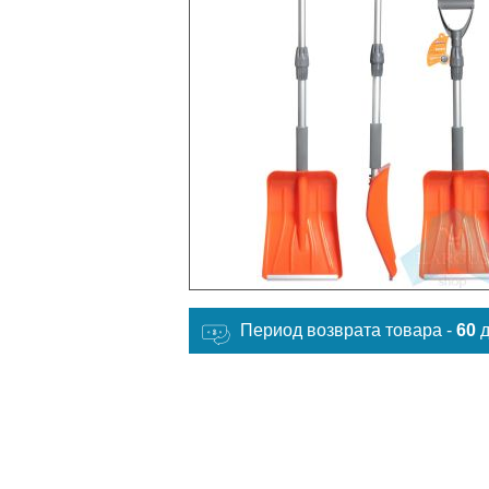
Период возврата товара -
60
д