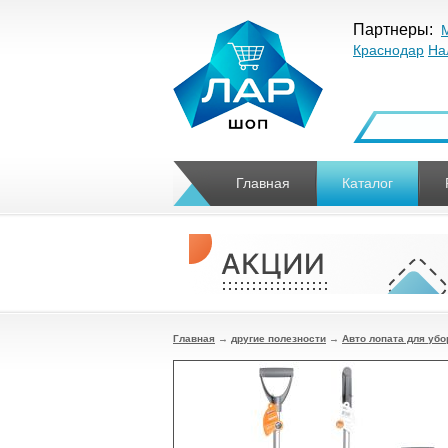
Партнеры:
Краснодар
На
Главная
Каталог
Главная
→
другие полезности
→
Авто лопата для убо