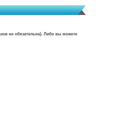
зов не обязательна). Либо вы можете
msk@granves-shop.ru
и-продажи товаров