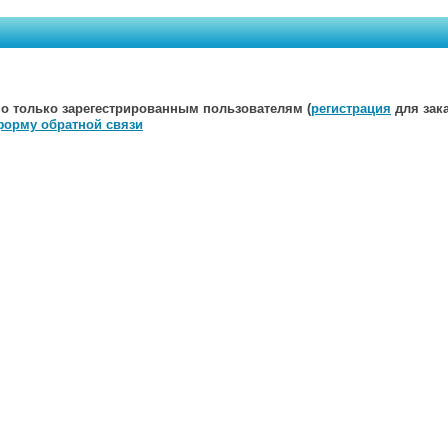
о только зарегестрированным пользователям (
регистрация
для зака
форму обратной связи
Мы открыты для любых предложений. Пишите нам:
E-mail
Публичная
оферта
на заключение договора розничной купл
Политика обработки персональных данных