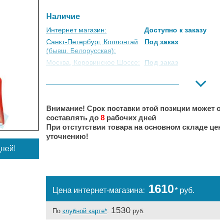
Наличие
Интернет магазин:
Доступно к заказу
Санкт-Петербург, Коллонтай
Под заказ
(бывш. Белорусская):
Москва, Коровинское Шоссе:
Под заказ
Москва, Южный Порт:
Под заказ
Великий Новгород:
Под заказ
Краснодар:
Под заказ
Внимание! Срок поставки этой позиции может о
Нальчик:
Под заказ
составлять до
8
рабочих дней
Самара:
Под заказ
При отстутствии товара на основном складе ц
Тверь:
Под заказ
уточнению!
Тюмень:
Под заказ
ней!
Челябинск:
Под заказ
1610
Цена интернет-магазина:
* руб.
1530
По
клубной карте*
:
руб.