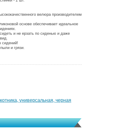
спинки - 2 шт.
высококачественного велюра производителем
ликоновой основе обеспечивает идеальное
сидениях.
сидеть и не ерзать по сиденью и даже
вид.
в сидений!
пыли и грязи.
котника, универсальная, черная