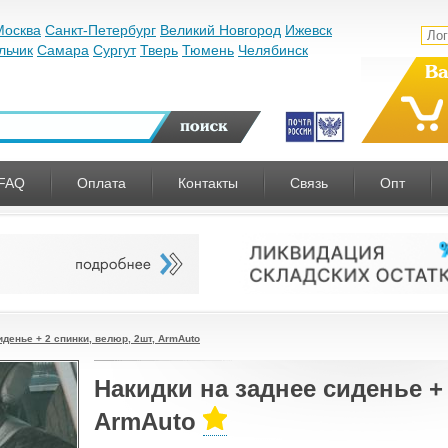
Москва
Санкт-Петербург
Великий Новгород
Ижевск
льчик
Самара
Сургут
Тверь
Тюмень
Челябинск
Ва
FAQ
Оплата
Контакты
Связь
Опт
иденье + 2 спинки, велюр, 2шт, ArmAuto
Накидки на заднее сиденье + 
ArmAuto