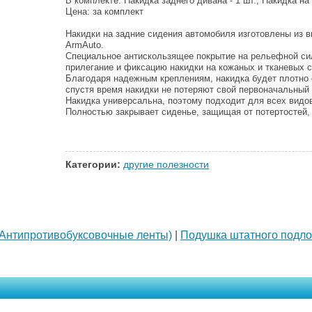
В комплекте: Накидка заднего дивана - 1 шт., Накидка на 
Цена: за комплект
Накидки на задние сидения автомобиля изготовлены из 
ArmAuto.
Специальное антискользящее покрытие на рельефной си
прилегание и фиксацию накидки на кожаных и тканевых 
Благодаря надежным креплениям, накидка будет плотно 
спустя время накидки не потеряют свой первоначальный 
Накидка универсальна, поэтому подходит для всех видо
Полностью закрывает сиденье, защищая от потертостей, 
Категории:
другие полезности
(Антипротивобуксовочные ленты)
|
Подушка штатного подло