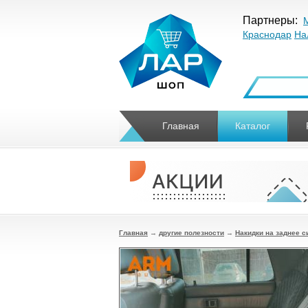
Партнеры:
Краснодар
На
Главная
Каталог
Главная
→
другие полезности
→
Накидки на заднее с