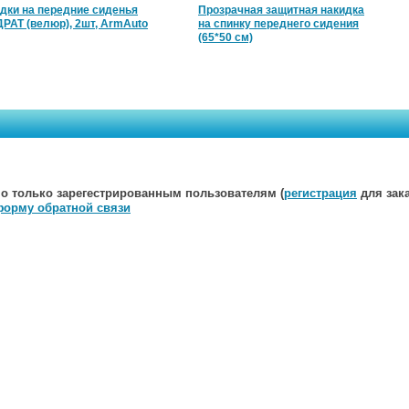
дки на передние сиденья
Прозрачная защитная накидка
РАТ (велюр), 2шт, ArmAuto
на спинку переднего сидения
(65*50 см)
о только зарегестрированным пользователям (
регистрация
для зака
форму обратной связи