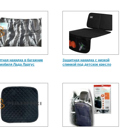
тная накидка в багажник
Защитная накидка с низкой
мобиля Лада Ларгус
спинкой под детское кресло