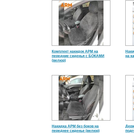
Комплект накидок АРМ на
Наки
передние сиденья с БОКАМИ
на к
(велюр)
Накидка АРМ без боков на
Держ
переднее сиденье (велюр)
подг