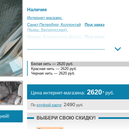
Наличие
Интернет магазин:
Санкт-Петербург, Коллонтай
Под заказ
(бывш. Белорусская):
Москва, Коровинское Шоссе:
Под заказ
Москва, Южный Порт:
Под заказ
Великий Новгород:
Под заказ
Краснодар:
Под заказ
Нальчик:
Под заказ
Самара:
Под заказ
Тверь:
Под заказ
Тюмень:
Под заказ
2620
Челябинск:
Под заказ
Цена интернет-магазина:
* руб.
2490
По
клубной карте
:
руб.
ней!
ВЫБЕРИ СВОЮ СКИДКУ!