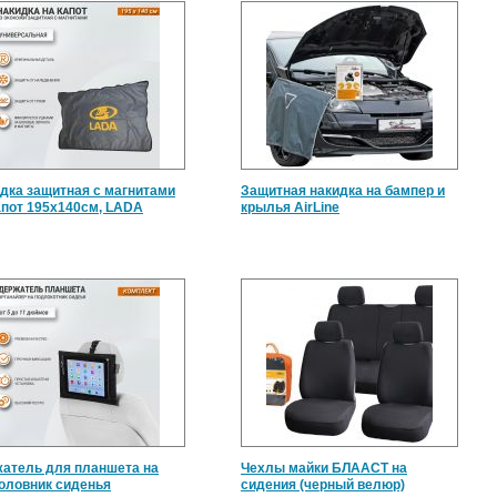
дка защитная с магнитами
Защитная накидка на бампер и
апот 195х140см, LADA
крылья AirLine
атель для планшета на
Чехлы майки БЛААСТ на
оловник сиденья
сидения (черный велюр)