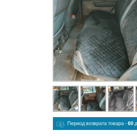
Период возврата товара -
60
д