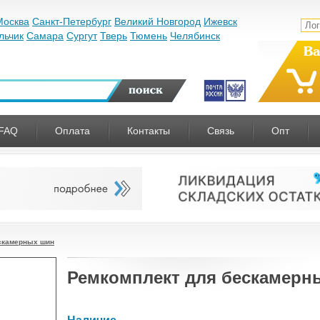
Москва
Санкт-Петербург
Великий Новгород
Ижевск
льчик
Самара
Сургут
Тверь
Тюмень
Челябинск
Ва
FAQ
Оплата
Контакты
Связь
Опт
скамерных шин
Ремкомплект для бескамерн