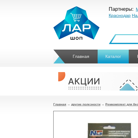
Партнеры:
Краснодар
На
Главная
Каталог
Главная
→
другие полезности
→
Ремкомплект для бе