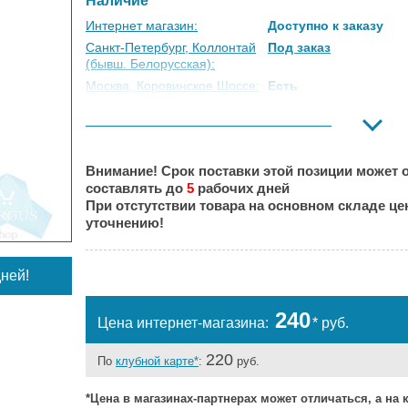
Наличие
Интернет магазин:
Доступно к заказу
Санкт-Петербург, Коллонтай
Под заказ
(бывш. Белорусская):
Москва, Коровинское Шоссе:
Есть
Москва, Южный Порт:
Под заказ
Великий Новгород:
Под заказ
Краснодар:
Под заказ
Внимание! Срок поставки этой позиции может о
Нальчик:
Под заказ
составлять до
5
рабочих дней
Самара:
Под заказ
При отстутствии товара на основном складе ц
Тверь:
Под заказ
уточнению!
Тюмень:
Под заказ
Челябинск:
Под заказ
ней!
240
Цена интернет-магазина:
* руб.
220
По
клубной карте*
:
руб.
*Цена в магазинах-партнерах может отличаться, а на