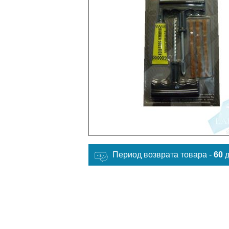
Период возврата товара -
60
д