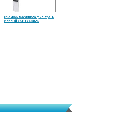
Съемник масляного фильтра 3-
х лапый YATO YT-0826