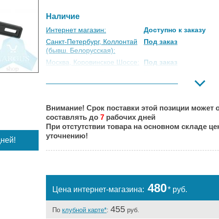
Наличие
Интернет магазин:
Доступно к заказу
Санкт-Петербург, Коллонтай
Под заказ
(бывш. Белорусская):
Москва, Коровинское Шоссе:
Под заказ
Москва, Южный Порт:
Под заказ
Великий Новгород:
Под заказ
Краснодар:
Под заказ
Внимание! Срок поставки этой позиции может о
Нальчик:
Под заказ
составлять до
7
рабочих дней
Самара:
Под заказ
При отстутствии товара на основном складе ц
Тверь:
Под заказ
уточнению!
ней!
Тюмень:
Под заказ
Челябинск:
Под заказ
480
Цена интернет-магазина:
* руб.
455
По
клубной карте*
:
руб.