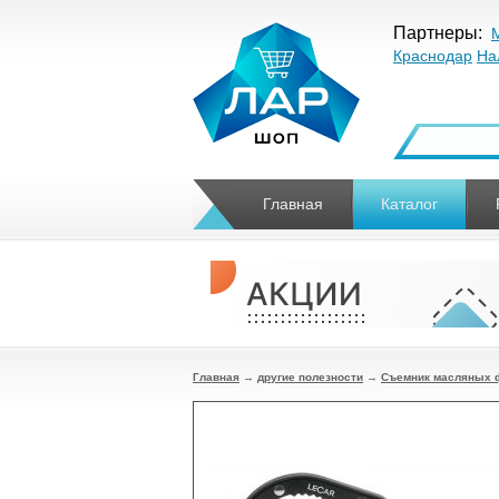
Партнеры:
Краснодар
На
Главная
Каталог
Главная
→
другие полезности
→
Съемник масляных ф