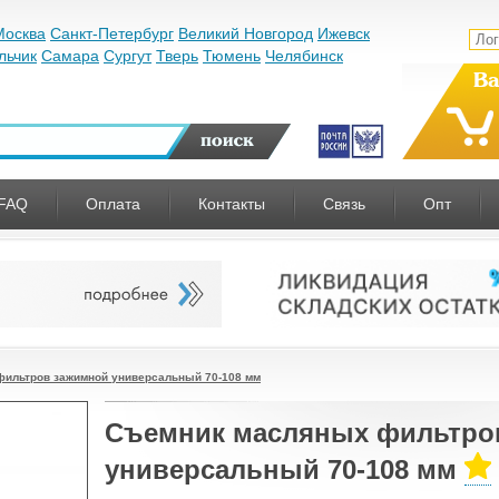
Москва
Санкт-Петербург
Великий Новгород
Ижевск
льчик
Самара
Сургут
Тверь
Тюмень
Челябинск
Ва
FAQ
Оплата
Контакты
Связь
Опт
ильтров зажимной универсальный 70-108 мм
Съемник масляных фильтро
универсальный 70-108 мм