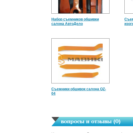
Набор съемников обшивки
Съем
салона АвтоДело
изог
Съемники обшивок салона QZ-
04
вопросы и отзывы (
0
)