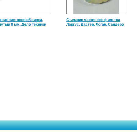
ник пистонов обшивки,
Съемник масляного фильтра
нутый 8 мм, Дело Техники
Ларгус, Дастер, Логан, Сандеро