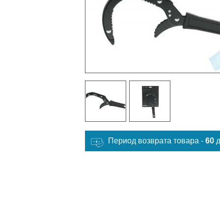
Период возврата товара -
60
д