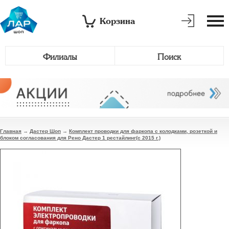
Корзина
Филиалы
Поиск
Главная
→
Дастер Шоп
→
Комплект проводки для фаркопа с колодками, розеткой и
блоком согласования для Рено Дастер 1 рестайлинг(с 2015 г.)