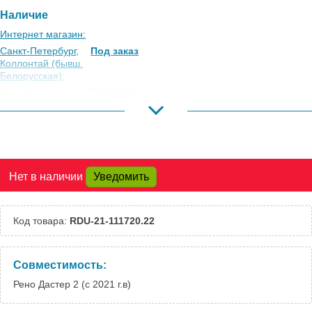
Наличие
Интернет магазин:
Санкт-Петербург,
Под заказ
Коллонтай (бывш.
Белорусская):
Москва,
Под заказ
Коровинское
Шоссе:
Москва, Южный
Под заказ
Порт:
Великий Новгород:
Под заказ
Нет в наличии
Уведомить
Краснодар:
Под заказ
Нальчик:
Под заказ
Самара:
Под заказ
Код товара:
RDU-21-111720.22
Тверь:
Под заказ
Тюмень:
Под заказ
Челябинск:
Под заказ
Совместимость:
Рено Дастер 2 (с 2021 г.в)