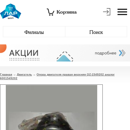
Корзина
Филиалы
Поиск
Главная
→
Двигатель
→
Опора двигателя правая верхняя QZ-1549202 аналог
6001549202