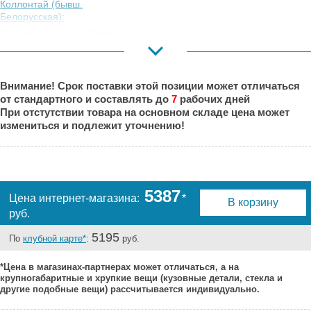
Коллонтай (бывш.
Белорусская):
Москва,
Есть
Коровинское
Шоссе:
Москва, Южный
Под заказ
Внимание! Срок поставки этой позиции может отличаться
Порт:
от стандартного и составлять до
7
рабочих дней
Великий Новгород:
Под заказ
При отстутствии товара на основном складе цена может
Краснодар:
Под заказ
измениться и подлежит уточнению!
Нальчик:
Под заказ
Самара:
Под заказ
Тверь:
Под заказ
Тюмень:
Под заказ
5387
Цена интернет-магазина:
*
В корзину
Челябинск:
Под заказ
руб.
5195
По
клубной карте*
:
руб.
*Цена в магазинах-партнерах может отличаться, а на
крупногабаритные и хрупкие вещи (кузовные детали, стекла и
другие подобные вещи) рассчитывается индивидуально.