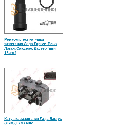
Ремкомплект катушки
зажигания Лада Ларгус, Рено
Логан, Сандеро, Дастер (двиг.
16-кл.)
Катушка зажигания Лада Ларгус
(K7M), LYNXauto