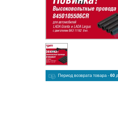
Период возврата товара -
60
д