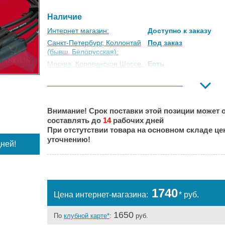
Наличие
Интернет магазин:
Доступно к заказу
Санкт-Петербург, Коллонтай
Под заказ
(бывш. Белорусская):
Москва, Коровинское Шоссе:
Есть
Москва, Южный Порт:
Под заказ
Великий Новгород:
Под заказ
Краснодар:
Под заказ
Внимание! Срок поставки этой позиции может о
Нальчик:
Под заказ
составлять до
14
рабочих дней
Самара:
Под заказ
При отстутствии товара на основном складе ц
Тверь:
Под заказ
уточнению!
ней!
Тюмень:
Под заказ
Челябинск:
Под заказ
1740
Цена интернет-магазина:
* руб.
1650
По
клубной карте*
:
руб.