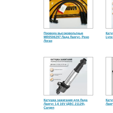
Провода высоковольтные
Кату
MR0506297 Лада Ларгус, Рено
Lynx
Логан
Катушка зажигания для Лада
Кату
Ларгус 1,6 16V (ДВС 21129),
Ларг
Cargen