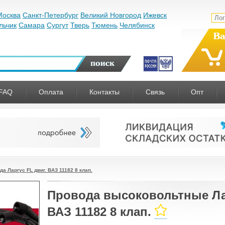
Москва
Санкт-Петербург
Великий Новгород
Ижевск
льчик
Самара
Сургут
Тверь
Тюмень
Челябинск
Ва
FAQ
Оплата
Контакты
Связь
Опт
 Ларгус FL двиг. ВАЗ 11182 8 клап.
Провода высоковольтные Лад
ВАЗ 11182 8 клап.