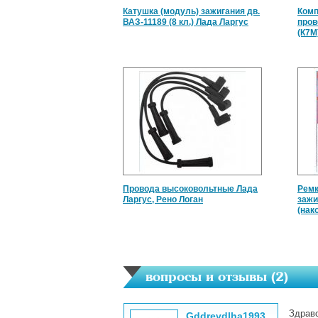
Катушка (модуль) зажигания дв.
Комп
ВАЗ-11189 (8 кл.) Лада Ларгус
пров
(К7M
Провода высоковольтные Лада
Ремк
Ларгус, Рено Логан
зажи
(нак
вопросы и отзывы (
2
)
Здравс
Gddrevdlha1993