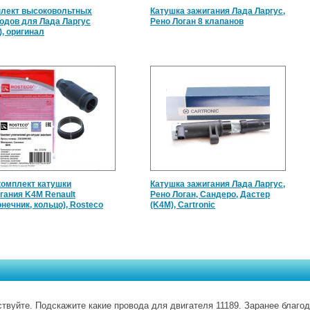
лект высоковольтных
Катушка зажигания Лада Ларгус,
одов для Лада Ларгус
Рено Логан 8 клапанов
), оригинал
омплект катушки
Катушка зажигания Лада Ларгус,
гания K4M Renault
Рено Логан, Сандеро, Дастер
онечник, кольцо), Rosteco
(K4M), Cartronic
твуйте. Подскажите какие провода для двигателя 11189. Заранее благо