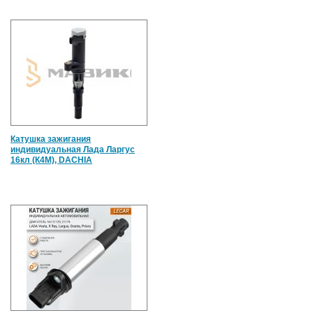
Катушка зажигания
индивидуальная Лада Ларгус
16кл (К4М), DACHIA