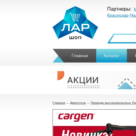
Партнеры:
Краснодар
На
Главная
Каталог
Главная
→
Двигатель
→
Провода высоковольтные Лада