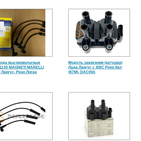
ода высоковольтные
Модуль зажигания (катушка)
1130 MAGNETI MARELLI
Лада Ларгус с ДВС Рено 8кл
 Ларгус, Рено Логан
(К7М), DACHIA