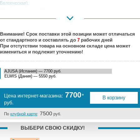
Белорусская):
Москва,
Под заказ
Коровинское
Шоссе:
Москва, Южный
Под заказ
Внимание! Срок поставки этой позиции может отличаться
Порт:
от стандартного и составлять до
7
рабочих дней
Великий Новгород:
Под заказ
При отстутствии товара на основном складе цена может
Краснодар:
Под заказ
измениться и подлежит уточнению!
Нальчик:
Под заказ
Самара:
Под заказ
Тверь:
Под заказ
Тюмень:
Под заказ
Челябинск:
Под заказ
7700
Цена интернет-магазина:
*
В корзину
руб.
7500
По
клубной карте
:
руб.
ВЫБЕРИ СВОЮ СКИДКУ!