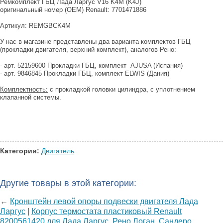
Ремкомплект ГБЦ Лада Ларгус V16 K4M (K4J)
оригинальный номер (ОЕМ) Renault: 7701471886
Артикул: REMGBCK4M
У нас в магазине представлены два варианта комплектов ГБЦ
(прокладки двигателя, верхний комплект), аналогов Рено:
- арт. 52159600 Прокладки ГБЦ, комплект AJUSA (Испания)
- арт. 9846845 Прокладки ГБЦ, комплект ELWIS (Дания)
Комплектность:
с прокладкой головки цилиндра, с уплотнением
клапанной системы.
Категории:
Двигатель
Другие товары в этой категории:
←
Кронштейн левой опоры подвески двигателя Лада
Ларгус
|
Корпус термостата пластиковый Renault
8200561420 для Лада Ларгус, Рено Логан, Сандеро,