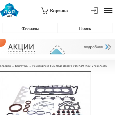
Корзина
Филиалы
Поиск
Главная
→
Двигатель
→
Ремкомплект ГБЦ Лада Ларгус V16 K4M (K4J) 7701471886