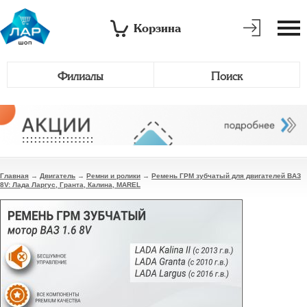
Корзина
Филиалы
Поиск
Главная
→
Двигатель
→
Ремни и ролики
→
Ремень ГРМ зубчатый для двигателей ВАЗ
8V: Лада Ларгус, Гранта, Калина, MAREL