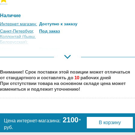
Наличие
Интернет магазин:
Доступно к заказу
Санкт-Петербург,
Под заказ
Коллонтай (бывш.
Белорусская):
Москва,
Под заказ
Коровинское
Шоссе:
Москва, Южный
Есть
Внимание! Срок поставки этой позиции может отличаться
Порт:
от стандартного и составлять до
10
рабочих дней
Великий Новгород:
Под заказ
При отстутствии товара на основном складе цена может
Краснодар:
Под заказ
измениться и подлежит уточнению!
Нальчик:
Под заказ
Самара:
Под заказ
Тверь:
Под заказ
Тюмень:
Под заказ
2100
Цена интернет-магазина:
*
В корзину
Челябинск:
Под заказ
руб.