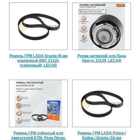
Ремень ГРМ LADA Granta (8-ми
Ролик натяжной для Лада
клапанный ДВС 21116,
Ларгус 21129, LECAR
усиленный), LECAR
Ремень ГРМ зубчатый для
Ремень ГРМ LADA Priora /
двигателей K7M: Рено Логан,
Kalina / Granta (16-ми