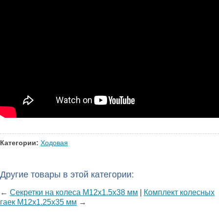
Категории:
Ходовая
Другие товары в этой категории:
←
Секретки на колеса M12x1.5х38 мм
|
Комплект колесных
гаек M12x1.25x35 мм
→