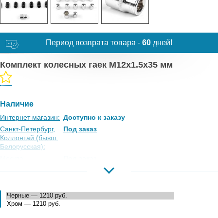
Период возврата товара -
60
дней!
Комплект колесных гаек M12x1.5x35 мм
Наличие
Интернет магазин:
Доступно к заказу
Санкт-Петербург,
Под заказ
Коллонтай (бывш.
Белорусская):
Москва,
Под заказ
Коровинское
Шоссе:
Москва, Южный
Под заказ
Порт:
Великий Новгород:
Под заказ