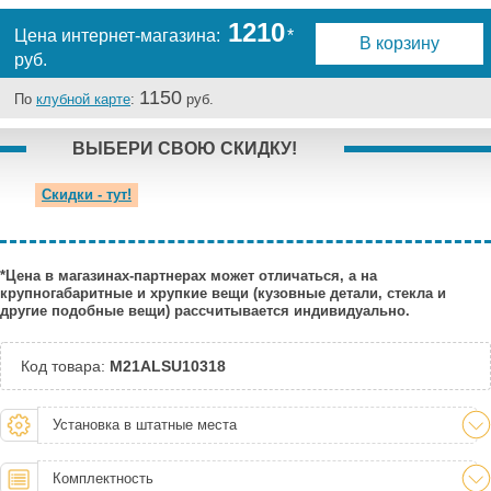
Краснодар:
Под заказ
1210
Нальчик:
Под заказ
Цена интернет-магазина:
*
В корзину
Самара:
Под заказ
руб.
Тверь:
Под заказ
1150
По
клубной карте
:
руб.
Тюмень:
Под заказ
Челябинск:
Под заказ
ВЫБЕРИ СВОЮ СКИДКУ!
Скидки - тут!
*Цена в магазинах-партнерах может отличаться, а на
крупногабаритные и хрупкие вещи (кузовные детали, стекла и
другие подобные вещи) рассчитывается индивидуально.
Код товара:
M21ALSU10318
Установка в штатные места
Комплектность