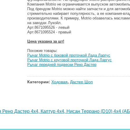
Компания Motrio не ограничивается выпуском автомобиль
Под брендом Motrio можно найти запчасти и для автомоб
стремительно набирает популярность, а ее компания-вл
производителями. К примеру, Motrio обзавелась маслами
на заводах Лукойл.
Арт.8671095526 - левый
Арт.8671095524 - правый
Цена указана за шт!
Похожие товары:
Рычаг Motrio с боковой проточкой Лада Ларгус
Рычаг Motrio с круговой проточкой Лада Ларгус
Рычаг передней подвески Рено Дастер
Категории:
Ходовая
,
Дастер Шоп
Рено Дастер 4х4, Каптур 4х4, Нисан Террано (D10) 4x4 (АБ