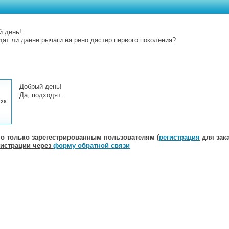
й день!
ят ли данне рычаги на рено дастер первого поколения?
Добрый день!
Да, подходят.
:26
о только зарегестрированным пользователям (
регистрация
для зака
гистрации через
форму обратной связи