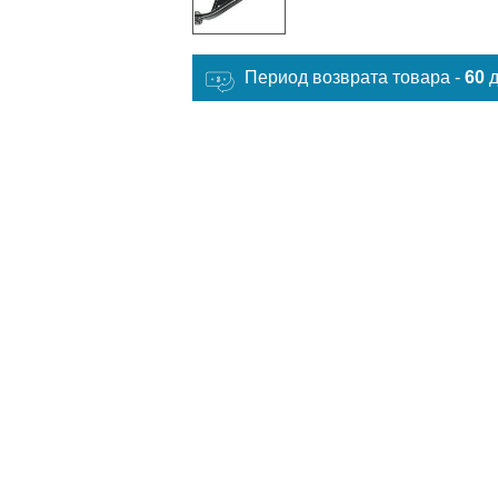
Период возврата товара -
60
д