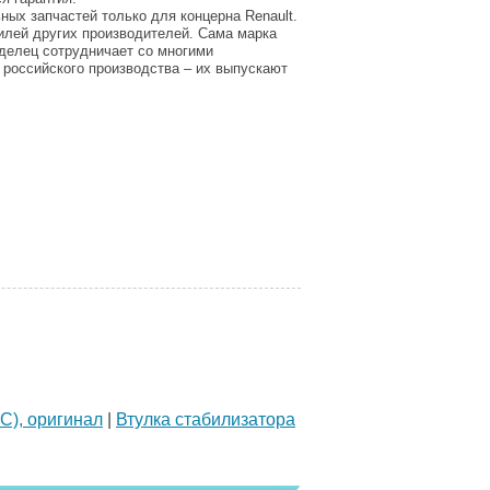
ных запчастей только для концерна Renault.
илей других производителей. Сама марка
аделец сотрудничает со многими
 российского производства – их выпускают
С), оригинал
|
Втулка стабилизатора