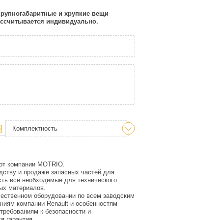
 крупногабаритные и хрупкие вещи
рассчитывается индивидуально.
Комплектность
 от компании MOTRIO.
дству и продаже запасных частей для
сть все необходимые для технического
ых материалов.
ачественном оборудовании по всем заводским
ниям компании Renault и особенностям
 требованиям к безопасности и
я гарантия.