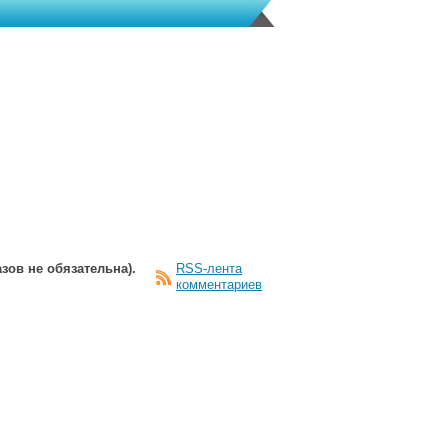
зов не обязательна).
RSS-лента
комментариев