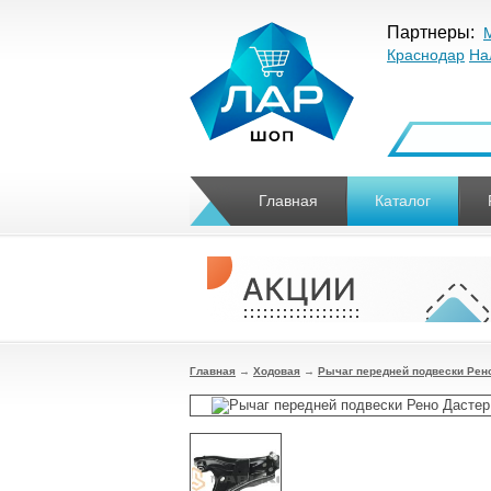
Партнеры:
Краснодар
На
Главная
Каталог
Главная
→
Ходовая
→
Рычаг передней подвески Рен