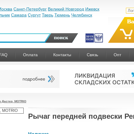
Москва
Санкт-Петербург
Великий Новгород
Ижевск
льчик
Самара
Сургут
Тверь
Тюмень
Челябинск
Ва
FAQ
Оплата
Контакты
Связь
Опт
о Дастер, MOTRIO
Рычаг передней подвески Ре