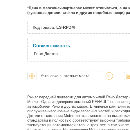
*Цена в магазинах-партнерах может отличаться, а на
(кузовные детали, стекла и другие подобные вещи) 
Код товара:
LS-RPDM
Совместимость:
Рено Дастер
Установка в штатные места
Рычаг передней подвески для автомобилей Рено Дастер
Motrio - Одна из дочерних компаний RENAULT по произво
автомобилей Рено и других марок. В линейке компании е
обслуживанияосновные виды запасных частей и расходн
Детали от компании Motrio изгатавливаются на высокок
стандартам и полностью соответствуют высоким требова
эксплуатации автомобилей старше трех лет, в том числе
функциональности. На продукцию Motrio распространяетс