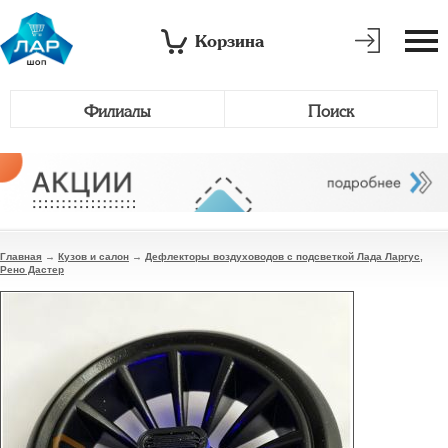
Корзина
Филиалы
Поиск
Главная
→
Кузов и салон
→
Дефлекторы воздуховодов с подсветкой Лада Ларгус,
Рено Дастер