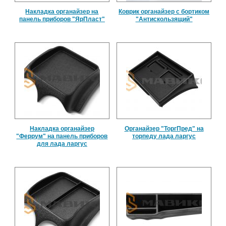
Накладка органайзер на
Коврик органайзер с бортиком
панель приборов "ЯрПласт"
"Антискользящий"
Накладка органайзер
Органайзер "ТоргПред" на
"Феррум" на панель приборов
торпеду лада ларгус
для лада ларгус