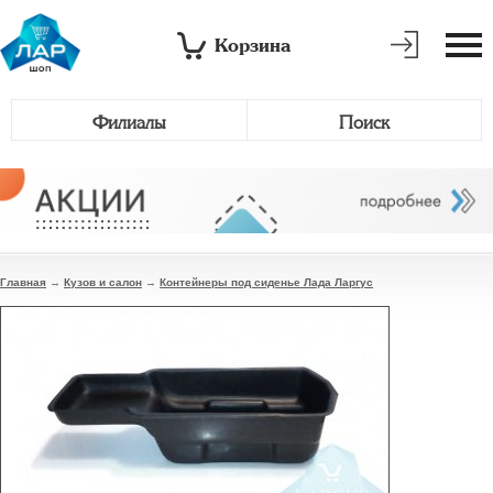
Корзина
Филиалы
Поиск
Главная
→
Кузов и салон
→
Контейнеры под сиденье Лада Ларгус