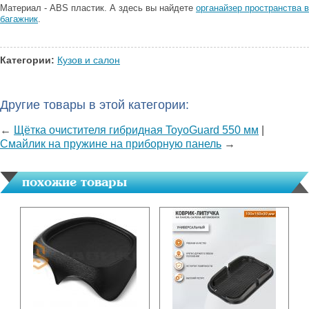
Материал - ABS пластик. А здесь вы найдете
органайзер пространства в
багажник
.
Категории:
Кузов и салон
Другие товары в этой категории:
←
Щётка очистителя гибридная ToyoGuard 550 мм
|
Смайлик на пружине на приборную панель
→
похожие товары