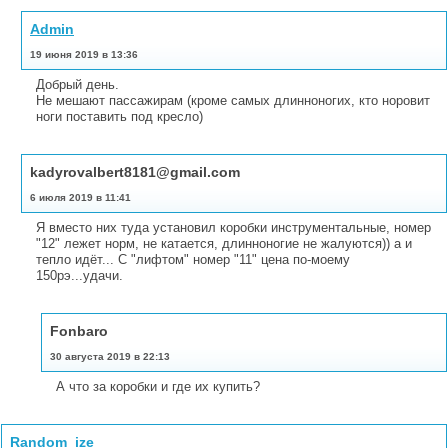
Admin
19 июня 2019 в 13:36
Добрый день.
Не мешают пассажирам (кроме самых длинноногих, кто норовит
ноги поставить под кресло)
kadyrovalbert8181@gmail.com
6 июля 2019 в 11:41
Я вместо них туда установил коробки инструментальные, номер
"12" лежет норм, не катается, длинноногие не жалуются)) а и
тепло идёт... С "лифтом" номер "11" цена по-моему
150рэ...удачи.
Fonbaro
30 августа 2019 в 22:13
А что за коробки и где их купить?
Random_ize