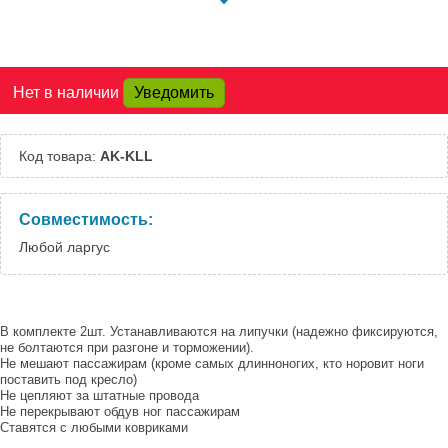
Шоссе:
Москва, Южный
Под заказ
Порт:
Великий Новгород:
Под заказ
Нет в наличии
Уведомить
Краснодар:
Под заказ
Нальчик:
Под заказ
Самара:
Под заказ
Код товара:
AK-KLL
Тверь:
Под заказ
Тюмень:
Под заказ
Челябинск:
Под заказ
Совместимость:
Любой ларгус
В комплекте 2шт. Устанавливаются на липучки (надежно фиксируются,
не болтаются при разгоне и торможении).
Не мешают пассажирам (кроме самых длинноногих, кто норовит ноги
поставить под кресло)
Не цепляют за штатные провода
Не перекрывают обдув ног пассажирам
Ставятся с любыми ковриками