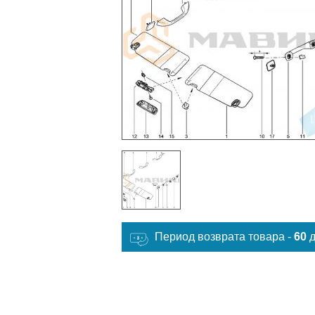
Период возврата товара -
60
д