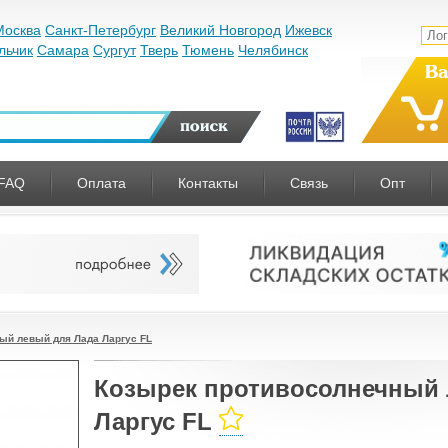
Москва
Санкт-Петербург
Великий Новгород
Ижевск
льчик
Самара
Сургут
Тверь
Тюмень
Челябинск
Ва
FAQ
Оплата
Контакты
Связь
Опт
ый левый для Лада Ларгус FL
Козырек противосолнечный 
Ларгус FL