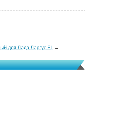
ый для Лада Ларгус FL
→