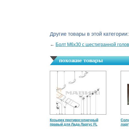
Другие товары в этой категории:
←
Болт М6х30 с шестигранной голов
похожие товары
Козырек противосолнечный
Солн
правый для Лада Ларгус FL
ларг