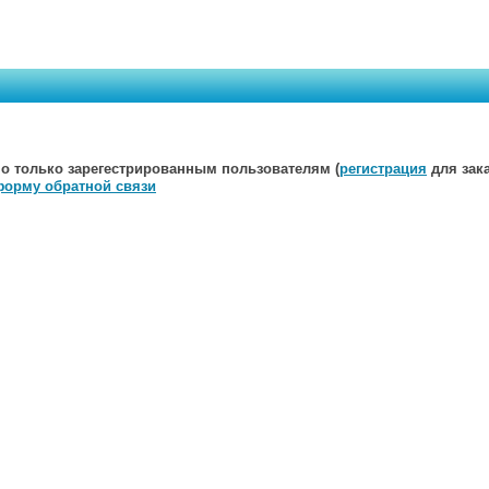
о только зарегестрированным пользователям (
регистрация
для зака
форму обратной связи
Мы открыты для любых предложений. Пишите нам:
E-mail
Публичная
оферта
на заключение договора розничной купл