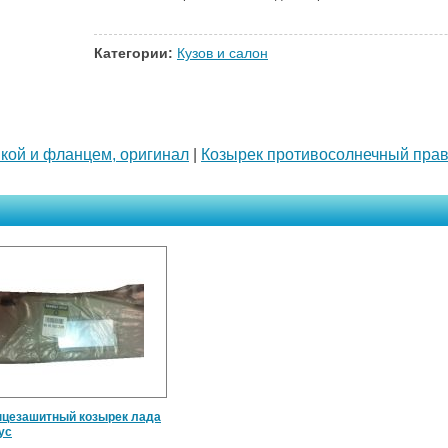
Категории:
Кузов и салон
кой и фланцем, оригинал
|
Козырек противосолнечный прав
цезашитный козырек лада
ус