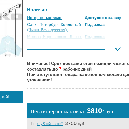
Наличие
Интернет магазин:
Доступно к заказу
Санкт-Петербург, Коллонтай
Под заказ
(бывш. Белорусская):
Москва, Коровинское Шоссе:
Под заказ
Москва, Южный Порт:
Под заказ
Великий Новгород:
Под заказ
Краснодар:
Под заказ
Внимание! Срок поставки этой позиции может о
Нальчик:
Под заказ
составлять до
7
рабочих дней
Самара:
Под заказ
При отстутствии товара на основном складе ц
Тверь:
Под заказ
уточнению!
Тюмень:
Под заказ
Челябинск:
Под заказ
ней!
3810
Цена интернет-магазина:
* руб.
3750
По
клубной карте*
:
руб.