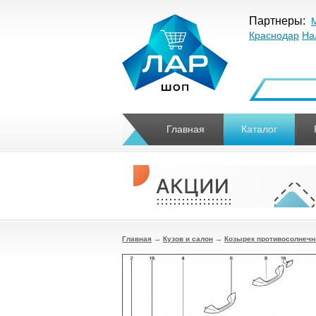
Партнеры:
Краснодар
На
Главная
Каталог
Главная
→
Кузов и салон
→
Козырек противосолнечн