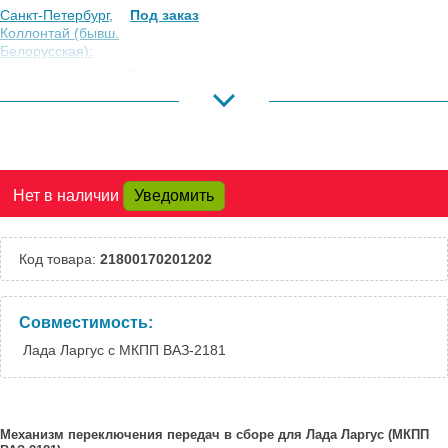
Санкт-Петербург,
Под заказ
Коллонтай (бывш.
Белорусская):
Москва,
Под заказ
Коровинское
Шоссе:
Москва, Южный
Под заказ
Порт:
Великий Новгород:
Под заказ
Нет в наличии
Уведомить
Краснодар:
Под заказ
Нальчик:
Под заказ
Самара:
Под заказ
Код товара:
21800170201202
Тверь:
Под заказ
Тюмень:
Под заказ
Челябинск:
Под заказ
Совместимость:
Лада Ларгус с МКПП ВАЗ-2181
Механизм переключения передач в сборе для Лада Ларгус (МКПП