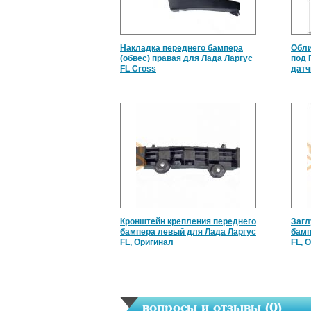
Накладка переднего бампера
Обли
(обвес) правая для Лада Ларгус
под 
FL Cross
датч
Кронштейн крепления переднего
Загл
бампера левый для Лада Ларгус
бамп
FL, Оригинал
FL, 
вопросы и отзывы (
0
)