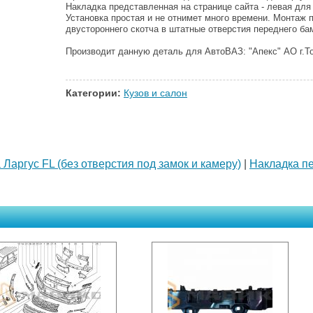
Накладка представленная на странице сайта - левая для
Установка простая и не отнимет много времени. Монтаж 
двустороннего скотча в штатные отверстия переднего бам
Производит данную деталь для АвтоВАЗ: "Апекс" АО г.Т
Категории:
Кузов и салон
Ларгус FL (без отверстия под замок и камеру)
|
Накладка пе