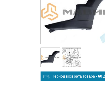
Период возврата товара -
60
д