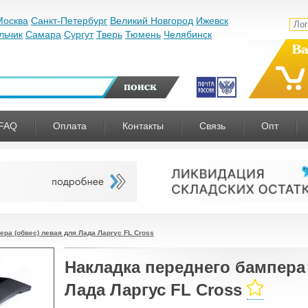
Москва
Санкт-Петербург
Великий Новгород
Ижевск
льчик
Самара
Сургут
Тверь
Тюмень
Челябинск
Ва
FAQ
Оплата
Контакты
Связь
Опт
ера (обвес) левая для Лада Ларгус FL Cross
Накладка переднего бампера 
Лада Ларгус FL Cross