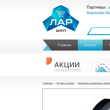
Партнеры:
Краснодар
На
Главная
Каталог
Главная
→
Кузов и салон
→
Накладка переднего бамп