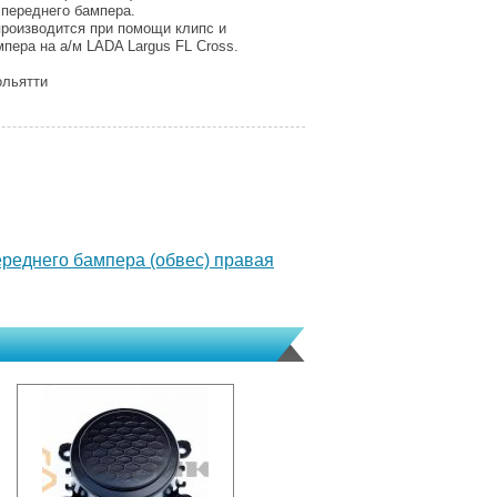
 переднего бампера.
производится при помощи клипс и
пера на а/м LADA Largus FL Cross.
ольятти
реднего бампера (обвес) правая