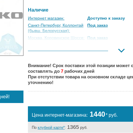
Наличие
Интернет магазин:
Доступно к заказу
Санкт-Петербург, Коллонтай
Под заказ
(бывш. Белорусская):
Москва, Коровинское Шоссе:
Под заказ
Москва, Южный Порт:
Под заказ
Великий Новгород:
Под заказ
Краснодар:
Под заказ
Внимание! Срок поставки этой позиции может о
Нальчик:
Под заказ
составлять до
7
рабочих дней
Самара:
Под заказ
При отстутствии товара на основном складе ц
Тверь:
Под заказ
уточнению!
Тюмень:
Под заказ
Челябинск:
Под заказ
ней!
1440
Цена интернет-магазина:
* руб.
1365
По
клубной карте*
:
руб.