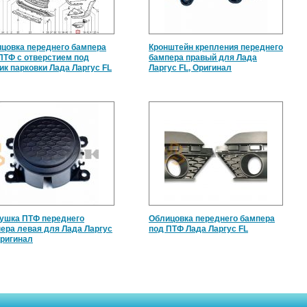
цовка переднего бампера
Кронштейн крепления переднего
ПТФ с отверстием под
бампера правый для Лада
ик парковки Лада Ларгус FL
Ларгус FL, Оригинал
ушка ПТФ переднего
Облицовка переднего бампера
ера левая для Лада Ларгус
под ПТФ Лада Ларгус FL
Оригинал