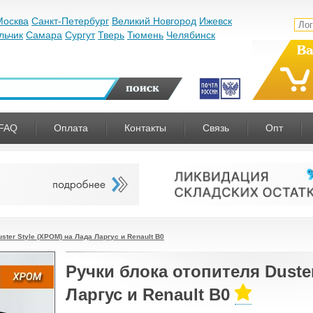
Москва
Санкт-Петербург
Великий Новгород
Ижевск
льчик
Самара
Сургут
Тверь
Тюмень
Челябинск
Ва
FAQ
Оплата
Контакты
Связь
Опт
ster Style (ХРОМ) на Лада Ларгус и Renault B0
Ручки блока отопителя Duster
Ларгус и Renault B0