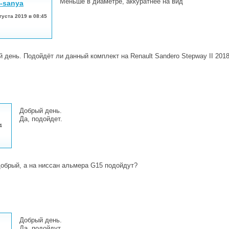
Меньше в диаметре, аккуратнее на вид
-sanya
густа 2019 в 08:45
 день. Подойдёт ли данный комплект на Renault Sandero Stepway II 2018г
Добрый день.
Да, подойдет.
4
обрый, а на ниссан альмера G15 подойдут?
Добрый день.
Да, подойдут.