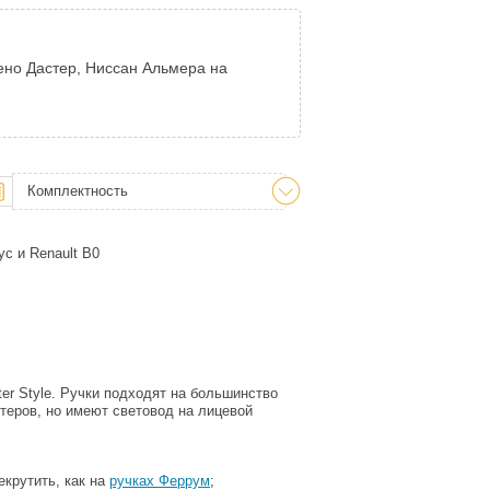
Рено Дастер, Ниссан Альмера на
Комплектность
ус и Renault B0
er Style. Ручки подходят на большинство
теров, но имеют световод на лицевой
екрутить, как на
ручках Феррум
;