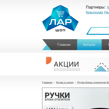
Партнеры:
Краснодар
На
Главная
Каталог
Главная
→
Кузов и салон
→
Ручки блока отопителя Du