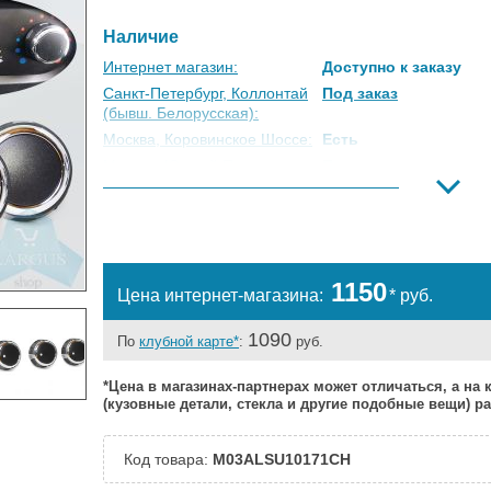
Наличие
Интернет магазин:
Доступно к заказу
Санкт-Петербург, Коллонтай
Под заказ
(бывш. Белорусская):
Москва, Коровинское Шоссе:
Есть
Москва, Южный Порт:
Под заказ
Великий Новгород:
Под заказ
Краснодар:
Есть
Нальчик:
Под заказ
Самара:
Под заказ
1150
Цена интернет-магазина:
* руб.
Тверь:
Под заказ
Тюмень:
Есть
1090
По
клубной карте*
:
руб.
Челябинск:
Есть
*Цена в магазинах-партнерах может отличаться, а на
(кузовные детали, стекла и другие подобные вещи) 
Код товара:
M03ALSU10171CH