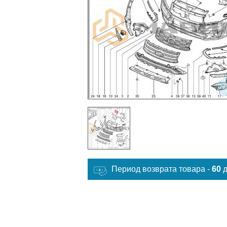
Период возврата товара -
60
д