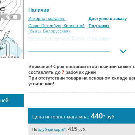
Наличие
Интернет магазин:
Доступно к заказу
Санкт-Петербург, Коллонтай
Под заказ
(бывш. Белорусская):
Москва, Коровинское Шоссе:
Под заказ
Москва, Южный Порт:
Под заказ
Великий Новгород:
Под заказ
Краснодар:
Под заказ
Внимание! Срок поставки этой позиции может о
Нальчик:
Под заказ
составлять до
7
рабочих дней
Самара:
Под заказ
При отстутствии товара на основном складе ц
Тверь:
Под заказ
уточнению!
Тюмень:
Под заказ
Челябинск:
Под заказ
ней!
440
Цена интернет-магазина:
* руб.
415
По
клубной карте*
:
руб.