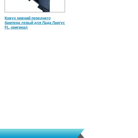
Кожух нижний переднего
бампера левый для Лада Ларгус
FL, оригинал