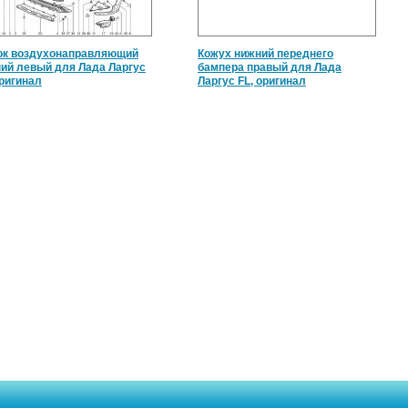
к воздухонаправляющий
Кожух нижний переднего
ий левый для Лада Ларгус
бампера правый для Лада
оригинал
Ларгус FL, оригинал