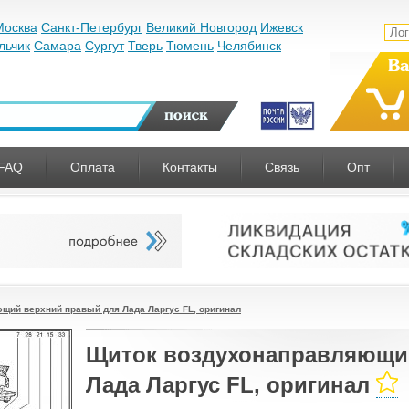
Москва
Санкт-Петербург
Великий Новгород
Ижевск
льчик
Самара
Сургут
Тверь
Тюмень
Челябинск
Ва
FAQ
Оплата
Контакты
Связь
Опт
щий верхний правый для Лада Ларгус FL, оригинал
Щиток воздухонаправляющи
Лада Ларгус FL, оригинал