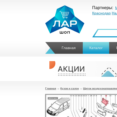
Партнеры:
Краснодар
На
Главная
Каталог
Главная
→
Кузов и салон
→
Щиток воздухонаправляю