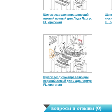
Щиток воздухонаправляющий
Щито
нижний правый для Лада Ларгус
нижн
FL, оригинал
FL, 
Щиток воздухонаправляющий
верхний левый для Лада Ларгус
FL, оригинал
вопросы и отзывы (
0
)