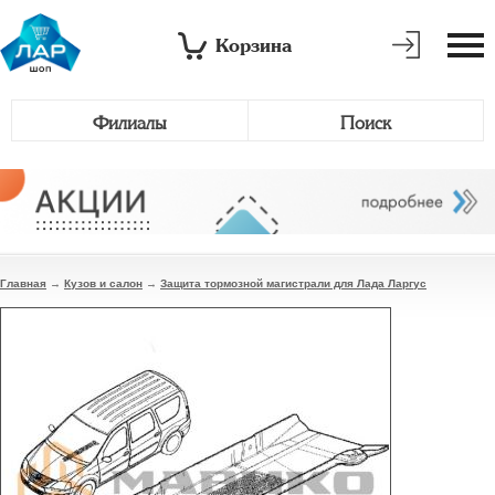
Корзина
Филиалы
Поиск
Главная
→
Кузов и салон
→
Защита тормозной магистрали для Лада Ларгус