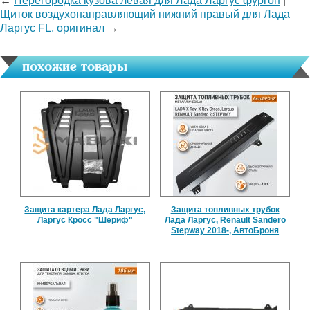
←
Перегородка кузова левая для Лада Ларгус фургон
|
Щиток воздухонаправляющий нижний правый для Лада
Ларгус FL, оригинал
→
похожие товары
Защита картера Лада Ларгус,
Защита топливных трубок
Ларгус Кросс "Шериф"
Лада Ларгус, Renault Sandero
Stepway 2018-, АвтоБроня