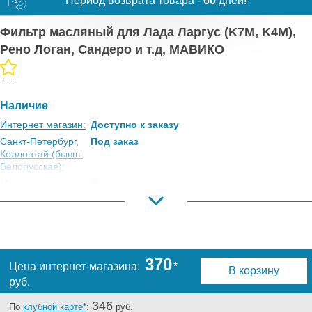
Период возврата товара -
60
дней!
Фильтр масляный для Лада Ларгус (K7M, K4M),
Рено Логан, Сандеро и т.д, МАВИКО
Наличие
Интернет магазин:
Доступно к заказу
Санкт-Петербург,
Под заказ
Коллонтай (бывш.
Белорусская):
Москва,
Под заказ
Коровинское
Шоссе:
Москва, Южный
Под заказ
Порт:
Великий Новгород:
Под заказ
370
Цена интернет-магазина:
*
В корзину
Краснодар:
Под заказ
руб.
Нальчик:
Под заказ
Самара:
Под заказ
346
По
клубной карте*
:
руб.