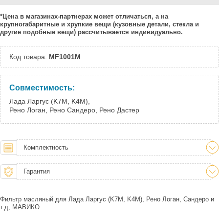
Тверь:
Есть
*Цена в магазинах-партнерах может отличаться, а на
Тюмень:
Есть
крупногабаритные и хрупкие вещи (кузовные детали, стекла и
Челябинск:
Есть
другие подобные вещи) рассчитывается индивидуально.
Код товара:
MF1001M
Совместимость:
Лада Ларгус (K7M, K4M),
Рено Логан, Рено Сандеро, Рено Дастер
Комплектность
Гарантия
Фильтр масляный для Лада Ларгус (K7M, K4M), Рено Логан, Сандеро и
т.д, МАВИКО