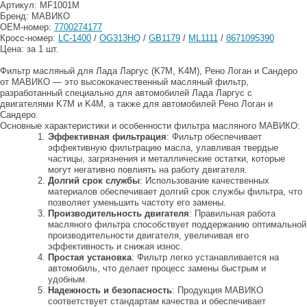
Артикул: MF1001M
Бренд: МАВИКО
OEM-номер:
7700274177
Кросс-номер:
LC-1400
/
OG313HQ
/
GB1179
/
ML1111
/
8671095390
Цена: за 1 шт.
Фильтр масляный для Лада Ларгус (K7M, K4M), Рено Логан и Сандеро
от МАВИКО — это высококачественный масляный фильтр,
разработанный специально для автомобилей Лада Ларгус с
двигателями K7M и K4M, а также для автомобилей Рено Логан и
Сандеро.
Основные характеристики и особенности фильтра масляного МАВИКО:
Эффективная фильтрация
: Фильтр обеспечивает
эффективную фильтрацию масла, улавливая твердые
частицы, загрязнения и металлические остатки, которые
могут негативно повлиять на работу двигателя.
Долгий срок службы
: Использование качественных
материалов обеспечивает долгий срок службы фильтра, что
позволяет уменьшить частоту его замены.
Производительность двигателя
: Правильная работа
масляного фильтра способствует поддержанию оптимальной
производительности двигателя, увеличивая его
эффективность и снижая износ.
Простая установка
: Фильтр легко устанавливается на
автомобиль, что делает процесс замены быстрым и
удобным.
Надежность и безопасность
: Продукция МАВИКО
соответствует стандартам качества и обеспечивает