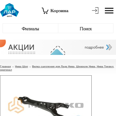
Корзина
Филиалы
Поиск
Главная
→
Нива Шоп
→
Вилка сцепления для Лада Нива, Шевроле Нива, Нива Тревел,
оригинал