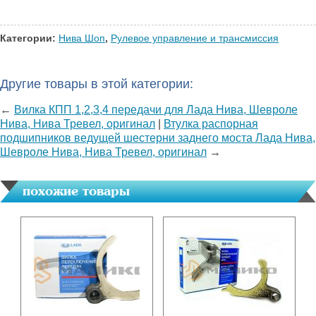
Категории:
Нива Шоп
,
Рулевое управление и трансмиссия
Другие товары в этой категории:
←
Вилка КПП 1,2,3,4 передачи для Лада Нива, Шевроле
Нива, Нива Тревел, оригинал
|
Втулка распорная
подшипников ведущей шестерни заднего моста Лада Нива,
Шевроле Нива, Нива Тревел, оригинал
→
похожие товары