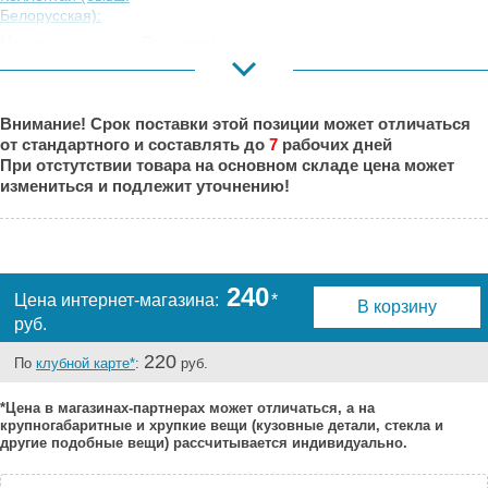
Белорусская):
Москва,
Под заказ
Коровинское
Шоссе:
Москва, Южный
Под заказ
Внимание! Срок поставки этой позиции может отличаться
Порт:
от стандартного и составлять до
7
рабочих дней
Великий Новгород:
Под заказ
При отстутствии товара на основном складе цена может
Краснодар:
Под заказ
измениться и подлежит уточнению!
Нальчик:
Под заказ
Самара:
Под заказ
Тверь:
Под заказ
Тюмень:
Под заказ
240
Цена интернет-магазина:
*
В корзину
Челябинск:
Под заказ
руб.
220
По
клубной карте*
:
руб.
*Цена в магазинах-партнерах может отличаться, а на
крупногабаритные и хрупкие вещи (кузовные детали, стекла и
другие подобные вещи) рассчитывается индивидуально.