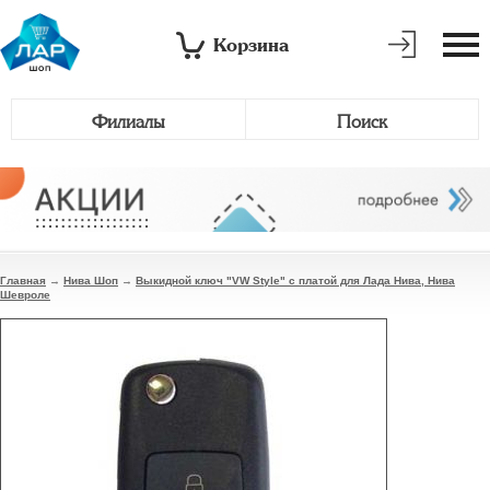
Корзина
Филиалы
Поиск
Главная
→
Нива Шоп
→
Выкидной ключ "VW Style" с платой для Лада Нива, Нива
Шевроле