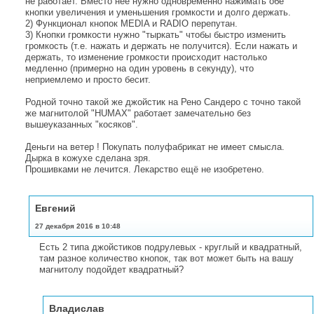
не работает. Вместо неё нужно одновременно нажимать обе
кнопки увеличения и уменьшения громкости и долго держать.
2) Функционал кнопок MEDIA и RADIO перепутан.
3) Кнопки громкости нужно "тыркать" чтобы быстро изменить
громкость (т.е. нажать и держать не получится). Если нажать и
держать, то изменение громкости происходит настолько
медленно (примерно на один уровень в секунду), что
неприемлемо и просто бесит.
Родной точно такой же джойстик на Рено Сандеро с точно такой
же магнитолой "HUMAX" работает замечательно без
вышеуказанных "косяков".
Деньги на ветер ! Покупать полуфабрикат не имеет смысла.
Дырка в кожухе сделана зря.
Прошивками не лечится. Лекарство ещё не изобретено.
Евгений
27 декабря 2016 в 10:48
Есть 2 типа джойстиков подрулевых - круглый и квадратный,
там разное количество кнопок, так вот может быть на вашу
магнитолу подойдет квадратный?
Владислав