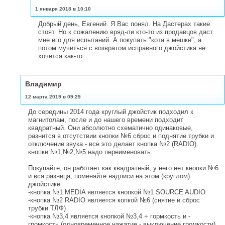
1 января 2018 в 10:10
Добрый день, Евгений. Я Вас понял. На Дастерах такие
стоят. Но к сожалению вряд-ли кто-то из продавцов даст
мне его для испытаний. А покупать "кота в мешке", а
потом мучиться с возвратом исправного джойстика не
хочется как-то.
Владимир
12 марта 2019 в 09:29
До середины 2014 года круглый джойстик подходил к
магнитолам, после и до нашего времени подходит
квадратный. Они абсолютно схематично одинаковые,
разнится в отсутствии кнопки №6 сброс и поднятие трубки и
отключение звука - все это делает кнопка №2 (RADIO).
кнопки №1,№2,№5 надо переименовать.
Покупайте, он работает как квадратный, у него нет кнопки №6
и вся разница, поменяйте надписи на этом (круглом)
джойстике:
-кнопка №1 MEDIA является кнопкой №1 SOURCE AUDIO
-кнопка №2 RADIO является копкой №6 (снятие и сброс
трубки ТЛФ)
-кнопка №3,4 является кнопкой №3,4 + гормкость и -
громкость (одновременное нажатие - выключение громкости)