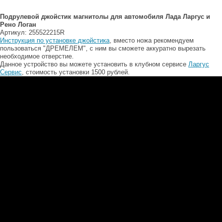
Подрулевой джойстик магнитолы для автомобиля Лада Ларгус и
Рено Логан
Артикул: 255522215R
Инструкция по установке джойстика
, вместо ножа рекомендуем
пользоваться "ДРЕМЕЛЕМ", с ним вы сможете аккуратно вырезать
необходимое отверстие.
Данное устройство вы можете установить в клубном сервисе
Ларгус
Сервис
, стоимость установки 1500 рублей.