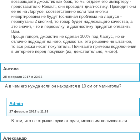
возвращаете джойстик как брак, то мы отдаем его импортеру -
представителю Renault, они проводят диагностику. Проводят они
ее не на Ларгусе, соответственно если там кнопки
инвертированы не будут (основная проблема на ларгусе -
перепутаны 2 кнопки), то товар будет надлежащего качества, а
это значит, что и пересылку, и диагностику придется оплатить
Вам.
Проще говоря, джойстик не сделан 100% под Ларгус, но он
отлично подходит на него, однако т.к. это решение не штатное,
то все риски несет покупатель. Почитайте примеры подключения
в интернете перед покупкой (их, действительно, много).
Антоха
25 февраля 2017 в 23:33
А в чем его нужда если он находится в 10 см от магнитолы?
Admin
27 февраля 2017 в 11:38
В том, что не отрывая руки от руля, можно им пользоваться
Александр