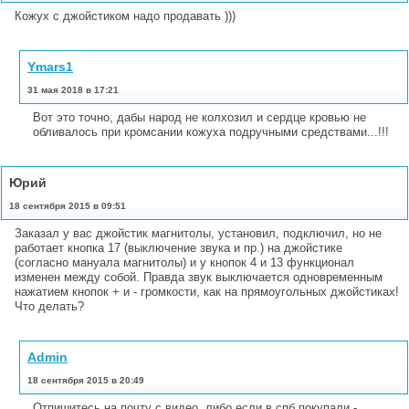
Кожух с джойстиком надо продавать )))
Ymars1
31 мая 2018 в 17:21
Вот это точно, дабы народ не колхозил и сердце кровью не
обливалось при кромсании кожуха подручными средствами...!!!
Юрий
18 сентября 2015 в 09:51
Заказал у вас джойстик магнитолы, установил, подключил, но не
работает кнопка 17 (выключение звука и пр.) на джойстике
(согласно мануала магнитолы) и у кнопок 4 и 13 функционал
изменен между собой. Правда звук выключается одновременным
нажатием кнопок + и - громкости, как на прямоугольных джойстиках!
Что делать?
Admin
18 сентября 2015 в 20:49
Отпишитесь на почту с видео, либо если в спб покупали -