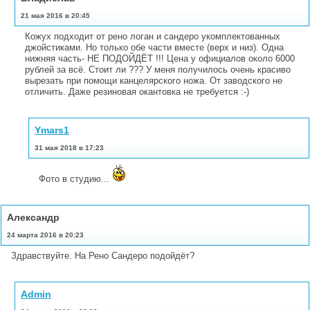
21 мая 2016 в 20:45
Кожух подходит от рено логан и сандеро укомплектованных
джойстиками. Но только обе части вместе (верх и низ). Одна
нижняя часть- НЕ ПОДОЙДЁТ !!! Цена у официалов около 6000
рублей за всё. Стоит ли ??? У меня получилось очень красиво
вырезать при помощи канцелярского ножа. От заводского не
отличить. Даже резиновая окантовка не требуется :-)
Ymars1
31 мая 2018 в 17:23
Фото в студию...
Александр
24 марта 2016 в 20:23
Здравствуйте. На Рено Сандеро подойдёт?
Admin