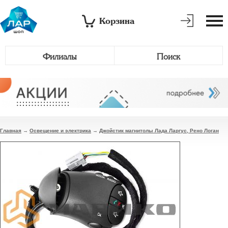
Корзина
Филиалы
Поиск
Главная
→
Освещение и электрика
→
Джойстик магнитолы Лада Ларгус, Рено Логан