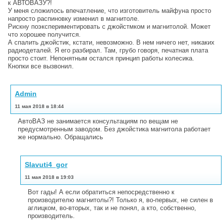
к АВТОВАЗУ?!
У меня сложилось впечатление, что изготовитель майфуна просто
напросто распиновку изменил в магнитоле.
Рискну поэкспериментировать с джойстмком и магнитолой. Может
что хорошее получится.
А спалить джойстик, кстати, невозможно. В нем ничего нет, никаких
радиодеталей. Я его разбирал. Там, грубо говоря, печатная плата
просто стоит. Непонятным остался принцип работы колесика.
Кнопки все вызвонил.
Admin
11 мая 2018 в 18:44
АвтоВАЗ не занимается консультациям по вещам не
предусмотренным заводом. Без джойстика магнитола работает
же нормально. Обращались
Slavuti4_gor
11 мая 2018 в 19:03
Вот гады! А если обратиться непосредственно к
производителю магнитолы?! Только я, во-первых, не силен в
аглицком, во-вторых, так и не понял, а кто, собственно,
производитель.