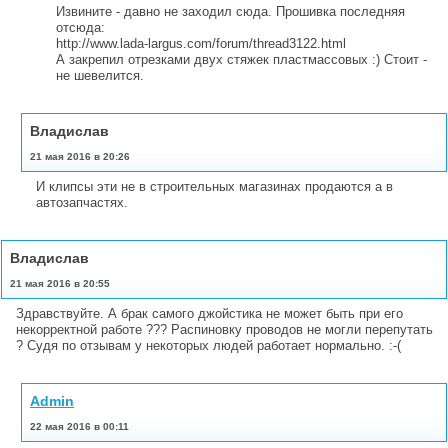
Извините - давно не заходил сюда. Прошивка последняя
отсюда:
http://www.lada-largus.com/forum/thread3122.html
А закрепил отрезками двух стяжек пластмассовых :) Стоит -
не шевелится.
Владислав
21 мая 2016 в 20:26
И клипсы эти не в строительных магазинах продаются а в
автозапчастях.
Владислав
21 мая 2016 в 20:55
Здравствуйте. А брак самого джойстика не может быть при его
некорректной работе ??? Распиновку проводов не могли перепутать
? Судя по отзывам у некоторых людей работает нормально. :-(
Admin
22 мая 2016 в 00:11