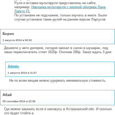
Рули и вставки мультируля представлены на сайте,
например:
Накладка мультируля с кнопкой обогрева Лада
Ларгус FL
По установке не подскажем, только изучать в инете. Были
случаи установок такие рулей на ранние версии Ларгусов
Борис
1 августа 2014 в 00:32
Дешевле у авто дилеров, сегодня заехал в салон в шушарах, под
заказ переключатель стоит 1620р. Очочник 280р. Заказ ждать 3 дня.
Admin
1 августа 2014 в 11:27
Не по всем вещам можно удержать минимальную стоимость.
Абай
25 сентября 2014 в 22:36
Где можно заказать если я нахожусь в Астраханской обл. И сколько
это будет стойте а