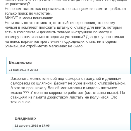
не работают)?
Не понял только как переключать по станциям из памяти - работает
только поиск по частотам.
МИНУС в моем понимании:
Если есть штатные места, штатный тип крепления, то почему
нельзя в комплект положить штатную клипсу для винта, который
есть в комплекте и добавить точную инструкцию по месту и
размеру выпиливанию отверстия установки? Два дня ушло только
на поиск вариантов крепления - подходящих клипс ни в одном
ближайшем строй-метиз магазинах не было.
Владислав
21 мая 2016 в 20:23
Закрепить можно клипсой под саморез от жигулей и длинным
саморезом со шляпкой. Держит не хуже винта с клипсой-гайкой.
А что за прошивка у Вашей магнитоллы и модель поточнее
можно ??? У меня не корректно работает (см. отзывы выше). По
станциям из памяти джойстиком листать не получится. Это
точно знаю.
Владимир
22 августа 2016 в 17:05