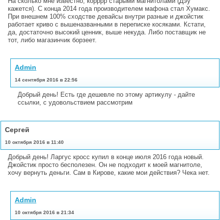
На сколько мне известно, корррр старыми магнитолами (Дэу
кажется). С конца 2014 года производителем мафона стал Хумакс.
При внешнем 100% сходстве девайсы внутри разные и джойстик
работает криво с вышеназванными в переписке косяками. Кстати,
да, достаточно высокий ценник, выше некуда. Либо поставщик не
тот, либо магазинчик борзеет.
Admin
14 сентября 2016 в 22:56
Добрый день! Есть где дешевле по этому артикулу - дайте
ссылки, с удовольствием рассмотрим
Сергей
10 октября 2016 в 11:40
Добрый день! Ларгус кросс купил в конце июля 2016 года новый.
Джойстик просто бесполезен. Он не подходит к моей магнитоле,
хочу вернуть деньги. Сам в Кирове, какие мои действия? Чека нет.
Admin
10 октября 2016 в 21:34