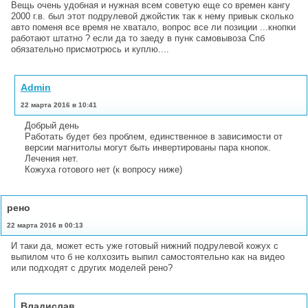
Вещь очень удобная и нужная всем советую еще со времен кангу
2000 г.в. был этот подрулевой джойстик так к нему привык сколько
авто поменя все время не хватало, вопрос все ли позиции ...кнопки
работают штатно ? если да то заеду в пунк самовывоза Спб
обязательно присмотрюсь и куплю....
Admin
22 марта 2016 в 10:41
Добрый день
Работать будет без проблем, единственное в зависимости от
версии магнитолы могут быть инвертированы пара кнопок.
Лечения нет.
Кожуха готового нет (к вопросу ниже)
рено
22 марта 2016 в 00:13
И таки да, может есть уже готовый нижний подрулевой кожух с
выпилом что б не колхозить выпил самостоятельно как на видео
или подходят с других моделей рено?
Владислав