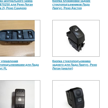
ка центрального замка
Кнопка блокировки задних
870250 для Рено Логан
стеклоподъемников Лада
а 2), Рено Сандеро
Ларгус, Рено Дастер
 управления
Кнопка стеклоподъемника
лоподъемниками для Лада
заднего для Лада Ларгус, Рено
ус FL
Логан (аналог)