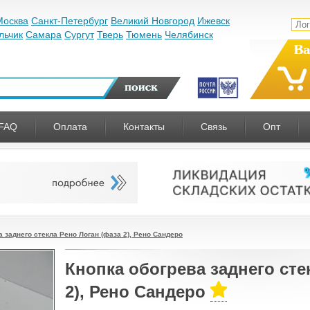
Москва
Санкт-Петербург
Великий Новгород
Ижевск
льчик
Самара
Сургут
Тверь
Тюмень
Челябинск
Ва
FAQ
Оплата
Контакты
Связь
Опт
а заднего стекла Рено Логан (фаза 2), Рено Сандеро
Кнопка обогрева заднего сте
2), Рено Сандеро