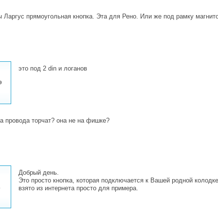
 Ларгус прямоугольная кнопка. Эта для Рено. Или же под рамку магнито
это под 2 din и логанов
9
за провода торчат? она не на фишке?
Добрый день.
Это просто кнопка, которая подключается к Вашей родной колодке
1
взято из интернета просто для примера.