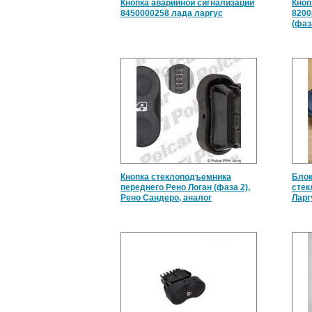
Кнопка аварийной сигнализации
Кноп
8450000258 лада ларгус
8200
(фаз
Кнопка стеклоподъемника
Блок
переднего Рено Логан (фаза 2),
стек
Рено Сандеро, аналог
Ларг