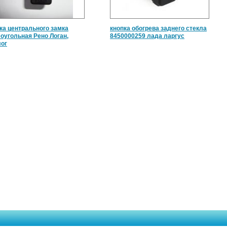
ка центрального замка
кнопка обогрева заднего стекла
оугольная Рено Логан,
8450000259 лада ларгус
ог