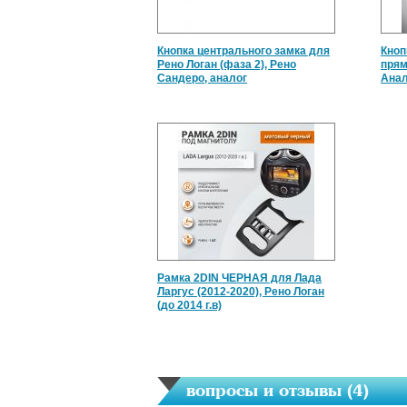
Кнопка центрального замка для
Кноп
Рено Логан (фаза 2), Рено
прям
Сандеро, аналог
Анал
Рамка 2DIN ЧЕРНАЯ для Лада
Ларгус (2012-2020), Рено Логан
(до 2014 г.в)
вопросы и отзывы (
4
)