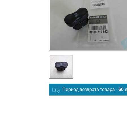
Период возврата товара -
60
д