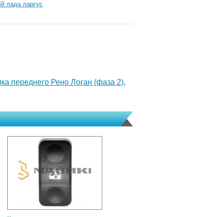
59 лада ларгус
ка переднего Рено Логан (фаза 2),