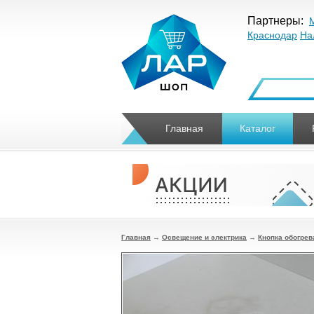
Партнеры:
Краснодар
На
Главная
Каталог
Главная
→
Освещение и электрика
→
Кнопка обогрев