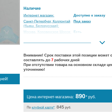
Наличие
Интернет магазин:
Доступно к заказу
Санкт-Петербург, Коллонтай
Под заказ
(бывш. Белорусская):
Москва, Коровинское Шоссе:
Есть
Москва, Южный Порт:
Есть
Великий Новгород:
Под заказ
Краснодар:
Под заказ
Внимание! Срок поставки этой позиции может о
Нальчик:
Под заказ
составлять до
7
рабочих дней
Самара:
Под заказ
При отстутствии товара на основном складе ц
Тверь:
Под заказ
уточнению!
Тюмень:
Под заказ
ней!
Челябинск:
Есть
890
Цена интернет-магазина:
* руб.
845
По
клубной карте*
:
руб.