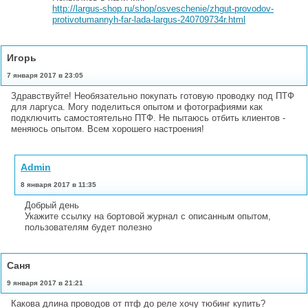
http://largus-shop.ru/shop/osveschenie/zhgut-provodov-
protivotumannyh-far-lada-largus-240709734r.html
Игорь
7 января 2017 в 23:05
Здравствуйте! Необязательно покупать готовую проводку под ПТФ
для ларгуса. Могу поделиться опытом и фотографиями как
подключить самостоятельно ПТФ. Не пытаюсь отбить клиентов -
меняюсь опытом. Всем хорошего настроения!
Admin
8 января 2017 в 11:35
Добрый день
Укажите ссылку на бортовой журнал с описанным опытом,
пользователям будет полезно
Саня
9 января 2017 в 21:21
Какова длина проводов от птф до реле хочу тюбинг купить?