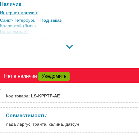
Наличие
Интернет магазин:
Санкт-Петербург,
Под заказ
Коллонтай (бывш.
Белорусская):
Москва,
Под заказ
Коровинское
Шоссе:
Москва, Южный
Под заказ
Порт:
Великий Новгород:
Под заказ
Нет в наличии
Уведомить
Краснодар:
Есть
Нальчик:
Есть
Самара:
Под заказ
Код товара:
LS-KPPTF-AE
Тверь:
Есть
Тюмень:
Есть
Челябинск:
Под заказ
Совместимость:
лада ларгус, гранта, калина, датсун