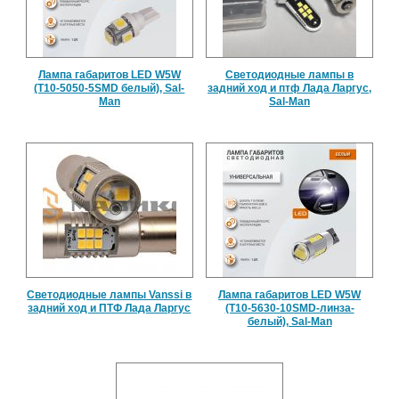
Лампа габаритов LED W5W
Светодиодные лампы в
(T10-5050-5SMD белый), Sal-
задний ход и птф Лада Ларгус,
Man
Sal-Man
Светодиодные лампы Vanssi в
Лампа габаритов LED W5W
задний ход и ПТФ Лада Ларгус
(Т10-5630-10SMD-линза-
белый), Sal-Man