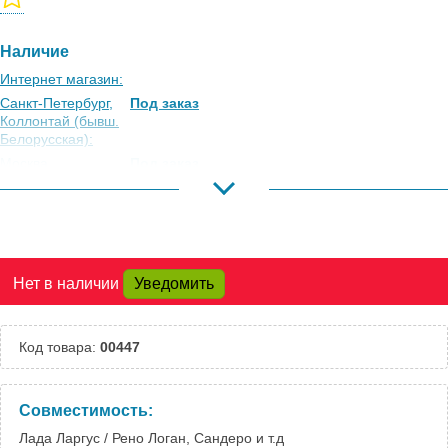
Наличие
Интернет магазин:
Санкт-Петербург,
Под заказ
Коллонтай (бывш.
Белорусская):
Москва,
Под заказ
Коровинское
Шоссе:
Москва, Южный
Под заказ
Порт:
Великий Новгород:
Под заказ
Нет в наличии
Уведомить
Краснодар:
Под заказ
Нальчик:
Под заказ
Самара:
Под заказ
Код товара:
00447
Тверь:
Под заказ
Тюмень:
Под заказ
Челябинск:
Под заказ
Совместимость:
Лада Ларгус / Рено Логан, Сандеро и т.д