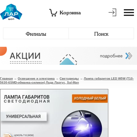
Корзина
Филиалы
Поиск
Главная
→
Освещение и электрика
→
Светодиоды
→
Лампа габаритов LED W5W (Т10-
5630-6SMD-обманка-силикон) Лада Ларгус, Sal-Man