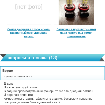
Лампа диодная в стоп-сигнал /
Лампочки в противотуманки
габаритный свет для лада
Лада Ларгус H11 компл
ларгус
силиконовые
вопросы и отзывы (
13
)
Борис
10 февраля 2016 в 19:13
Д день!
Проконсультируйте пож
В задний противотуманный фонарь то же эта диодная лампа?
И еще пож поясните
какие лампы ставить габариты, в задние, боковые и передние
повороты,а также ближн/дальний свет?