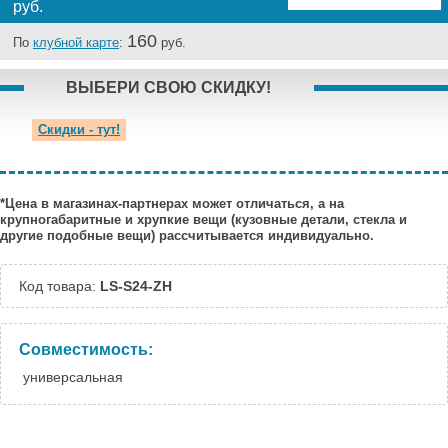
руб.
Самара:
Под заказ
160
Тверь:
По
клубной карте
:
Под заказ
руб.
Тюмень:
Под заказ
ВЫБЕРИ СВОЮ СКИДКУ!
Челябинск:
Под заказ
Скидки - тут!
*Цена в магазинах-партнерах может отличаться, а на
крупногабаритные и хрупкие вещи (кузовные детали, стекла и
другие подобные вещи) рассчитывается индивидуально.
Код товара:
LS-S24-ZH
Совместимость:
универсальная