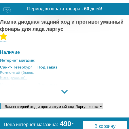
Период возврата товара -
60
дней!
Лампа диодная задний ход и противотуманный
фонарь для лада ларгус
Наличие
Интернет магазин:
Санкт-Петербург,
Под заказ
Коллонтай (бывш.
Белорусская):
Москва,
Под заказ
Коровинское
Шоссе:
Москва, Южный
Под заказ
Порт:
Великий Новгород:
Под заказ
Краснодар:
Под заказ
490
Цена интернет-магазина:
*
В корзину
Нальчик:
Под заказ