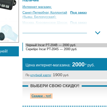
Наличие
Интернет магазин:
Санкт-Петербург, Коллонтай
Под заказ
(бывш. Белорусская):
Москва, Коровинское Шоссе:
Под заказ
Москва, Южный Порт:
Под заказ
Великий Новгород:
Под заказ
Краснодар:
Под заказ
Нальчик:
Под заказ
ней!
Самара:
Под заказ
Тверь:
Под заказ
Тюмень:
Под заказ
2000
Цена интернет-магазина:
* руб.
Челябинск:
Под заказ
1900
По
клубной карте
:
руб.
ВЫБЕРИ СВОЮ СКИДКУ!
Скидки - тут!