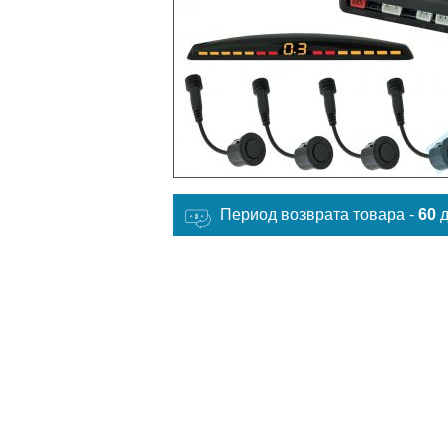
Период возврата товара -
60
д