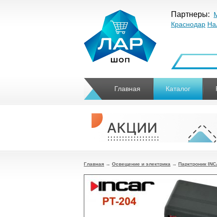
Партнеры:
Краснодар
На
Главная
Каталог
Главная
→
Освещение и электрика
→
Парктроник INC