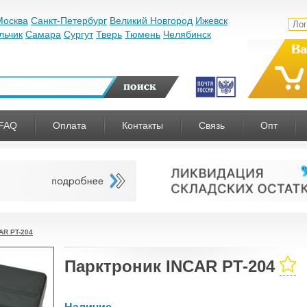
Москва
Санкт-Петербург
Великий Новгород
Ижевск
льчик
Самара
Сургут
Тверь
Тюмень
Челябинск
Ва
FAQ
Оплата
Контакты
Связь
Опт
AR PT-204
Парктроник INCAR PT-204