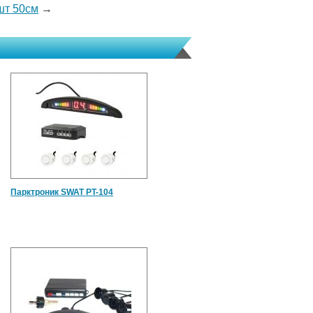
шт 50см
→
Парктроник SWAT PT-104