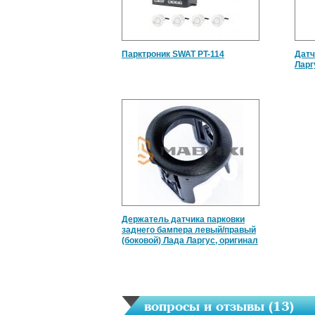
Парктроник SWAT PT-114
Датч
Ларг
Держатель датчика парковки
заднего бампера левый/правый
(боковой) Лада Ларгус, оригинал
вопросы и отзывы (
13
)