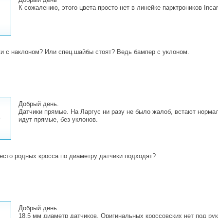
К сожалению, этого цвета просто нет в линейке парктроников Incar
и с наклоном? Или спец.шайбы стоят? Ведь бампер с уклоном.
Добрый день.
Датчики прямые. На Ларгус ни разу не было жалоб, встают норма
8
идут прямые, без уклонов.
есто родных кросса по диаметру датчики подходят?
Добрый день.
18,5 мм диаметр датчиков. Оригинальных кроссовских нет под рук