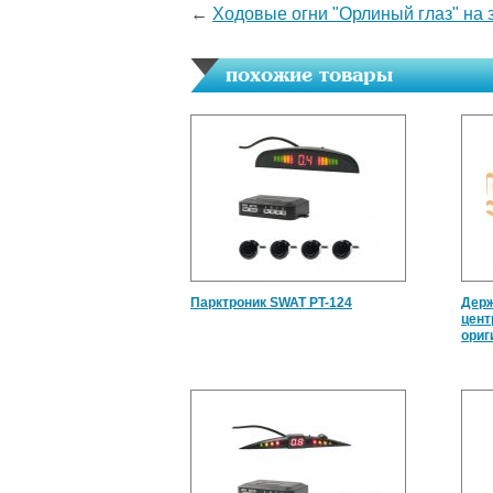
←
Ходовые огни "Орлиный глаз" на 
похожие товары
Парктроник SWAT PT-124
Держ
цент
ориг