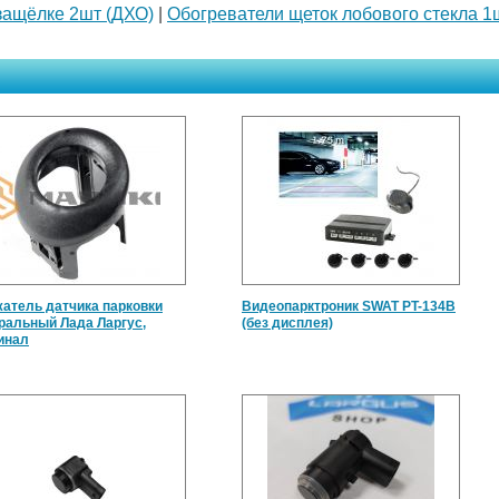
защёлке 2шт (ДХО)
|
Обогреватели щеток лобового стекла 1
атель датчика парковки
Видеопарктроник SWAT PT-134B
ральный Лада Ларгус,
(без дисплея)
инал