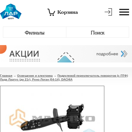
Корзина
Филиалы
Поиск
Главная
→
Освещение и электрика
→
Подрулевой переключатель поворотов (с ПТФ)
Лада Ларгус (до 21г), Рено Логан (04-14), DACHIA