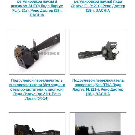
регулировкой паузы и
регулировкой паузы) Лада
режимом AUTO) Лада Ларгус
Ларгус FL (с 21г), Рено Дастер
FL (с 21г), Рено Дастер (18),
(18-), DACHIA
DACHIA
Подрулевой переключатель
Подрулевой переключатель
стеклоочистителя (без заднего
поворотов (без ПТФ) Лада
стеклоочистителя, с кнопкой)
Ларгус FL (21-), Рено Дастер
Лада Ларгус (до 21г), Рено
(18-), DACHIA
Логан (04-14)