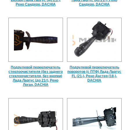
Рено Сандеро, DACHIA
Сандеро, DACHIA
Подрулевой переключатель
Подрулевой переключатель
стеклоочистителя (без заднего
поворотов (с ПТФ) Лада Ларгус
стеклоочистителя, без кнопки)
FL (21-), Рено Дастер (18-),
Лада Ларгус (до 21г), Рено
DACHIA
Логан, DACHIA