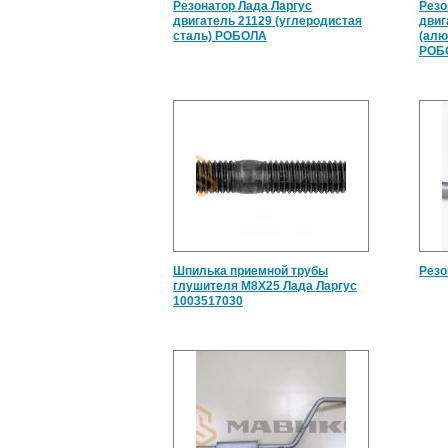
Резонатор Лада Ларгус
Резо
двигатель 21129 (углеродистая
двиг
сталь) РОБОЛА
(алю
РОБ
Шпилька приемной трубы
Резо
глушителя М8Х25 Лада Ларгус
1003517030