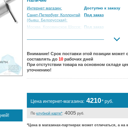
Наличие
Интернет магазин:
Доступно к заказу
Санкт-Петербург, Коллонтай
Под заказ
(бывш. Белорусская):
Москва, Коровинское Шоссе:
Под заказ
Москва, Южный Порт:
Под заказ
Великий Новгород:
Под заказ
Краснодар:
Под заказ
Внимание! Срок поставки этой позиции может о
Нальчик:
Под заказ
составлять до
10
рабочих дней
Самара:
Под заказ
При отстутствии товара на основном складе ц
Тверь:
Под заказ
уточнению!
Тюмень:
Под заказ
Челябинск:
Под заказ
4210
Цена интернет-магазина:
* руб.
4005
По
клубной карте*
:
руб.
ней!
*Цена в магазинах-партнерах может отличаться, а на