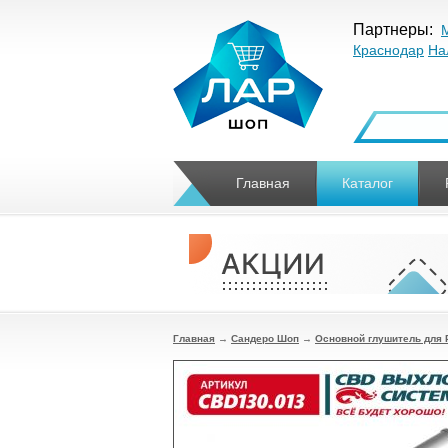
Партнеры:
Краснодар
На
Главная
Каталог
Главная
→
Сандеро Шоп
→
Основной глушитель для 