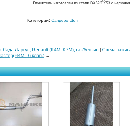
Глушитель изготовлен из стали DX52/DX53 с нержав
Категории:
Сандеро Шоп
 Лада Ларгус, Renault (K4M, K7M), газ/бензин
|
Свеча зажиг
 Дастер(H4M 16 клап.)
→