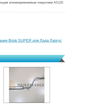
еющим алюмокремниевым покрытием AS120.
ания Brisk SUPER для Лада Ларгус