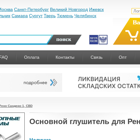
Москва
Санкт-Петербург
Великий Новгород
Ижевск
льчик
Самара
Сургут
Тверь
Тюмень
Челябинск
Ва
FAQ
Оплата
Контакты
Связь
Опт
Рено Сандеро 1, CBD
Основной глушитель для Рен