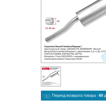
Период возврата товара -
60
д