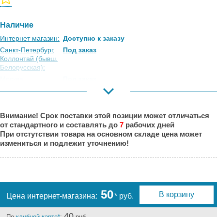
Наличие
Интернет магазин:
Доступно к заказу
Санкт-Петербург,
Под заказ
Коллонтай (бывш.
Белорусская):
Москва,
Под заказ
Коровинское
Шоссе:
Москва, Южный
Под заказ
Внимание! Срок поставки этой позиции может отличаться
Порт:
от стандартного и составлять до
7
рабочих дней
Великий Новгород:
Под заказ
При отстутствии товара на основном складе цена может
Краснодар:
Под заказ
измениться и подлежит уточнению!
Нальчик:
Под заказ
Самара:
Под заказ
Тверь:
Под заказ
Тюмень:
Под заказ
50
В корзину
Цена интернет-магазина:
* руб.
Челябинск:
Под заказ
40
По
клубной карте*
:
руб.