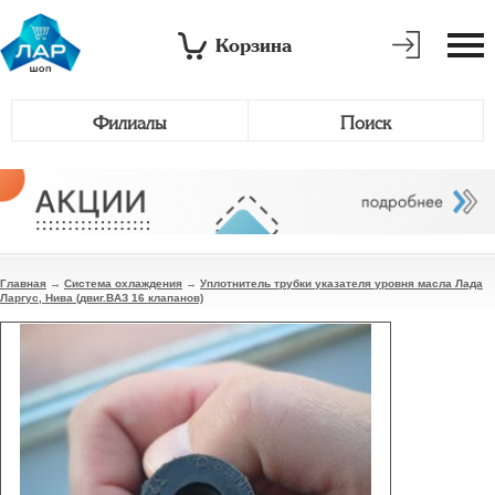
Корзина
Филиалы
Поиск
Главная
→
Система охлаждения
→
Уплотнитель трубки указателя уровня масла Лада
Ларгус, Нива (двиг.ВАЗ 16 клапанов)