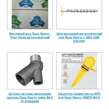
Масляный щуп Лада Ларгус,
Щуп масляный металлический
Рено Логан металлический
для Лада Ларгус с ДВС К4М,
DACHIA
Штуцер системы вентиляция
Указатель уровня масла КПП
картера Лада Ларгус (двиг. ВАЗ
для Лада Ларгус (МКПП ВАЗ)
16 клапанов)